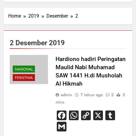
Home
2019
Desember
2
2 Desember 2019
Hardiono hadiri Peringatan
Maulid Nabi Muhamad
NASIONAL
SAW 1441 H.di Musholah
PERISTIWA
Al Hikmah
admin
7 tahun ago
2
3
mins
Facebook
WhatsApp
Copy
X
Tum
Link
Gmail