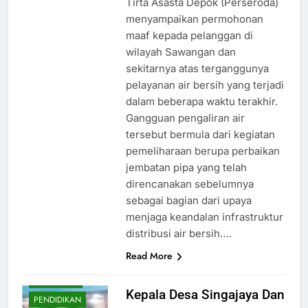
Tirta Asasta Depok (Perseroda)
menyampaikan permohonan
maaf kepada pelanggan di
wilayah Sawangan dan
sekitarnya atas terganggunya
pelayanan air bersih yang terjadi
dalam beberapa waktu terakhir.
Gangguan pengaliran air
tersebut bermula dari kegiatan
pemeliharaan berupa perbaikan
BUDAYA
jembatan pipa yang telah
direncanakan sebelumnya
EKONOMI
sebagai bagian dari upaya
HIBURAN
menjaga keandalan infrastruktur
HUKUM
distribusi air bersih….
KESEHATAN
Read More
NASIONAL
OLAHRAGA
‎Kepala Desa Singajaya Dan
PENDIDIKAN