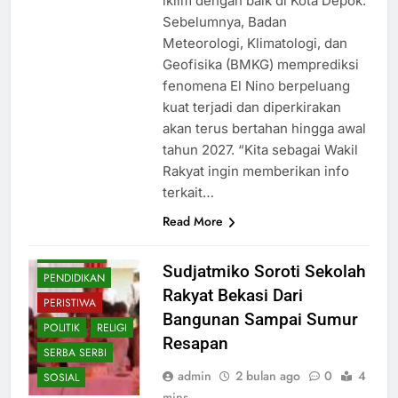
iklim dengan baik di Kota Depok.
Sebelumnya, Badan
Meteorologi, Klimatologi, dan
Geofisika (BMKG) memprediksi
fenomena El Nino berpeluang
BUDAYA
kuat terjadi dan diperkirakan
akan terus bertahan hingga awal
EKONOMI
tahun 2027. “Kita sebagai Wakil
HIBURAN
Rakyat ingin memberikan info
HUKUM
terkait…
KESEHATAN
Read More
NASIONAL
OLAHRAGA
Sudjatmiko Soroti Sekolah
PENDIDIKAN
Rakyat Bekasi Dari
PERISTIWA
Bangunan Sampai Sumur
POLITIK
RELIGI
Resapan
SERBA SERBI
admin
2 bulan ago
0
4
SOSIAL
mins