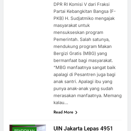
DPR RI Komisi V dari Fraksi
Partai Kebangkitan Bangsa (F-
PKB) H. Sudjatmiko mengajak
masyarakat untuk
mensukseskan program
Pemerintah. Salah satunya,
mendukung program Makan
Bergizi Gratis (MBG) yang
bermanfaat bagi masyarakat.
“MBG manfaatnya sangat baik
BUDAYA
apalagi di Pesantren juga bagi
anak santri. Apalagi ibu yang
EKONOMI
punya anak-anak yang sudah
HIBURAN
merasakan manfaatnya. Memang
HUKUM
kalau…
KESEHATAN
Read More
NASIONAL
OLAHRAGA
UIN Jakarta Lepas 4951
PENDIDIKAN