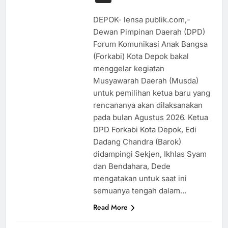
DEPOK- lensa publik.com,-
Dewan Pimpinan Daerah (DPD)
Forum Komunikasi Anak Bangsa
(Forkabi) Kota Depok bakal
menggelar kegiatan
Musyawarah Daerah (Musda)
untuk pemilihan ketua baru yang
rencananya akan dilaksanakan
pada bulan Agustus 2026. Ketua
BUDAYA
DPD Forkabi Kota Depok, Edi
EKONOMI
Dadang Chandra (Barok)
didampingi Sekjen, Ikhlas Syam
HIBURAN
dan Bendahara, Dede
HUKUM
IT
mengatakan untuk saat ini
KESEHATAN
semuanya tengah dalam…
NASIONAL
Read More
OLAHRAGA
PENDIDIKAN