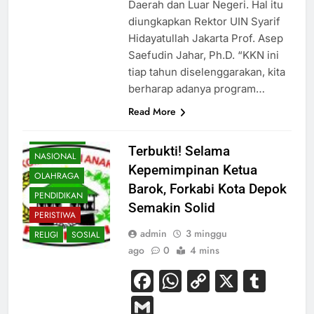
Daerah dan Luar Negeri. Hal itu
diungkapkan Rektor UIN Syarif
Hidayatullah Jakarta Prof. Asep
Saefudin Jahar, Ph.D. “KKN ini
BUDAYA
tiap tahun diselenggarakan, kita
EKONOMI
berharap adanya program…
HIBURAN
Read More
HUKUM
KESEHATAN
Terbukti! Selama
NASIONAL
Kepemimpinan Ketua
OLAHRAGA
Barok, Forkabi Kota Depok
PENDIDIKAN
Semakin Solid
PERISTIWA
admin
3 minggu
RELIGI
SOSIAL
ago
0
4 mins
Facebook
WhatsApp
Copy
X
Tum
Link
Gmail