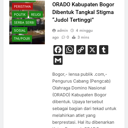
ORADO Kabupaten Bogor
PERISTIWA
Dibentuk Tangkal Stigma
POLITIK
RELIGI
“Judol Tertinggi”
SERBA SERBI
admin
4 minggu
SOSIAL
ago
0
3 mins
TNI/POLRI
Facebook
WhatsApp
Copy
X
Tum
Link
Gmail
Bogor,- lensa publik .com,-
Pengurus Cabang (Pengcab)
Olahraga Domino Nasional
(ORADO) Kabupaten Bogor
dibentuk. Upaya tersebut
sebagai bagian dari tekad untuk
melahirkan atlet yang
berprestasi. Hal itu dibenarkan