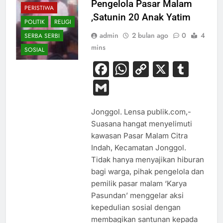
Pengelola Pasar Malam
PERISTIWA
,Satunin 20 Anak Yatim
POLITIK
RELIGI
admin
2 bulan ago
0
4
SERBA SERBI
mins
SOSIAL
Facebook
WhatsApp
Copy
X
Tum
Link
Gmail
Jonggol. Lensa publik.com,-
Suasana hangat menyelimuti
kawasan Pasar Malam Citra
Indah, Kecamatan Jonggol.
Tidak hanya menyajikan hiburan
bagi warga, pihak pengelola dan
pemilik pasar malam ‘Karya
Pasundan’ menggelar aksi
kepedulian sosial dengan
BUDAYA
membagikan santunan kepada