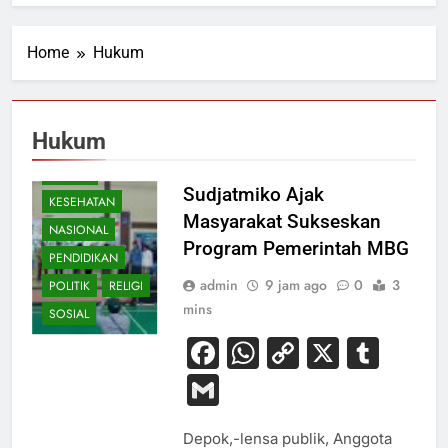
Home
Hukum
BUDAYA
Hukum
EKONOMI
HUKUM
Sudjatmiko Ajak
KESEHATAN
Masyarakat Sukseskan
NASIONAL
Program Pemerintah MBG
PENDIDIKAN
admin
9 jam ago
0
3
POLITIK
RELIGI
mins
SOSIAL
Facebook
WhatsApp
Copy
X
Tum
Link
Gmail
Depok,-lensa publik, Anggota