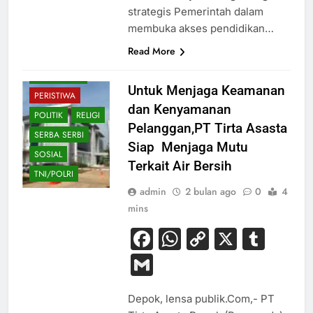
strategis Pemerintah dalam
HUKUM
membuka akses pendidikan…
KESEHATAN
Read More
OLAHRAGA
PENDIDIKAN
Untuk Menjaga Keamanan
PERISTIWA
dan Kenyamanan
POLITIK
RELIGI
Pelanggan,PT Tirta Asasta
SERBA SERBI
Siap Menjaga Mutu
SOSIAL
Terkait Air Bersih
TNI/POLRI
admin
2 bulan ago
0
4
mins
Facebook
WhatsApp
Copy
X
Tum
Link
Gmail
Depok, lensa publik.Com,- PT