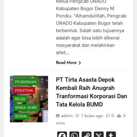
Ketua Pengcab ORADO
Kabupaten Bogor Denny M
Pondiu. “Alhamdulillah, Pengcab
BUDAYA
ORADO Kabupaten Bogor telah
terbentuk. Salah satu tujuannya
EKONOMI
adalah agar bisa lebih dikenal
HIBURAN
masyarakat dan melahirkan
HUKUM
atlet…
KESEHATAN
Read More
NASIONAL
OLAHRAGA
PT Tirta Asasta Depok
PENDIDIKAN
Kembali Raih Anugrah
PERISTIWA
Tranformasi Korporasi Dan
RELIGI
Tata Kelola BUMD
SERBA SERBI
admin
1 bulan ago
0
5
SOSIAL
mins
Facebook
WhatsApp
Copy
X
Tum