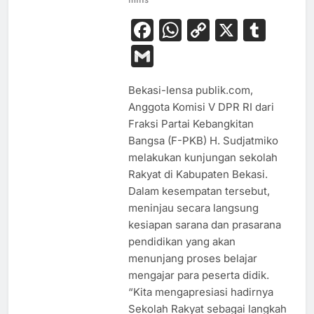
Facebook
WhatsApp
Copy
X
Tum
Link
Gmail
Bekasi-lensa publik.com,
Anggota Komisi V DPR RI dari
Fraksi Partai Kebangkitan
Bangsa (F-PKB) H. Sudjatmiko
melakukan kunjungan sekolah
Rakyat di Kabupaten Bekasi.
Dalam kesempatan tersebut,
meninjau secara langsung
kesiapan sarana dan prasarana
pendidikan yang akan
menunjang proses belajar
BUDAYA
mengajar para peserta didik.
“Kita mengapresiasi hadirnya
EKONOMI
Sekolah Rakyat sebagai langkah
HIBURAN