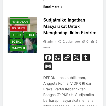
KESEHATAN
Read More
NASIONAL
OLAHRAGA
Sudjatmiko Ingatkan
PENDIDIKAN
Masyarakat Untuk
PERISTIWA
Menghadapi Iklim Ekstrim
POLITIK
RELIGI
admin
2 bulan ago
0
5
SOSIAL
mins
TNI/POLRI
Facebook
WhatsApp
Copy
X
Tum
Link
Gmail
DEPOK-lensa publik.com,-
Anggota Komisi V DPR RI dari
Fraksi Partai Kebangkitan
Bangsa (F-PKB) H. Sudjatmiko
berharap masyarakat memahami