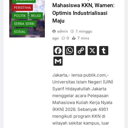
Mahasiswa KKN, Wamen:
PERISTIWA
Optimis Industrialisasi
POLITIK
RELIGI
Maju
SERBA SERBI
admin
1 minggu
SOSIAL
ago
0
7 mins
Facebook
WhatsApp
Copy
X
Tum
Link
Gmail
Jakarta,- lensa publik.com,-
Universitas Islam Negeri (UIN)
Syarif Hidayatullah Jakarta
menggelar acara Pelepasan
Mahasiswa Kuliah Kerja Nyata
(KKN) 2026. Sebanyak 4951
mengikuti program KKN di
wilayah sekitar kampus, luar