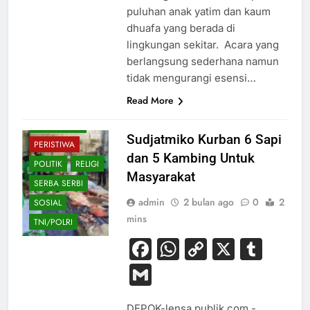
EKONOMI
puluhan anak yatim dan kaum
dhuafa yang berada di
HIBURAN
lingkungan sekitar. ‎ ‎Acara yang
HUKUM
berlangsung sederhana namun
KESEHATAN
tidak mengurangi esensi…
NASIONAL
Read More
OLAHRAGA
PENDIDIKAN
Sudjatmiko Kurban 6 Sapi
PERISTIWA
dan 5 Kambing Untuk
POLITIK
RELIGI
Masyarakat
SERBA SERBI
admin
2 bulan ago
0
2
SOSIAL
mins
TNI/POLRI
Facebook
WhatsApp
Copy
X
Tum
Link
Gmail
DEPOK-lensa publik.com,-