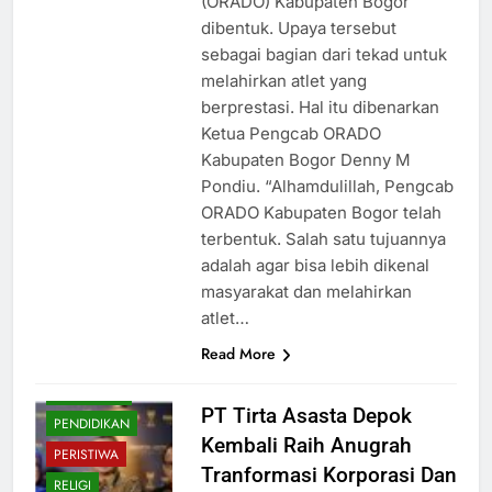
(ORADO) Kabupaten Bogor
dibentuk. Upaya tersebut
sebagai bagian dari tekad untuk
melahirkan atlet yang
berprestasi. Hal itu dibenarkan
Ketua Pengcab ORADO
Kabupaten Bogor Denny M
Pondiu. “Alhamdulillah, Pengcab
BUDAYA
ORADO Kabupaten Bogor telah
terbentuk. Salah satu tujuannya
EKONOMI
adalah agar bisa lebih dikenal
HIBURAN
masyarakat dan melahirkan
HUKUM
atlet…
KESEHATAN
Read More
NASIONAL
OLAHRAGA
PT Tirta Asasta Depok
PENDIDIKAN
Kembali Raih Anugrah
PERISTIWA
Tranformasi Korporasi Dan
RELIGI