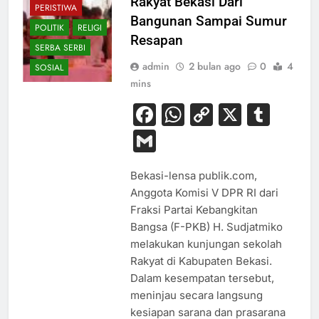
Rakyat Bekasi Dari
PERISTIWA
Bangunan Sampai Sumur
POLITIK
RELIGI
Resapan
SERBA SERBI
admin
2 bulan ago
0
4
SOSIAL
mins
Facebook
WhatsApp
Copy
X
Tum
Link
Gmail
Bekasi-lensa publik.com,
Anggota Komisi V DPR RI dari
Fraksi Partai Kebangkitan
Bangsa (F-PKB) H. Sudjatmiko
melakukan kunjungan sekolah
Rakyat di Kabupaten Bekasi.
Dalam kesempatan tersebut,
meninjau secara langsung
kesiapan sarana dan prasarana