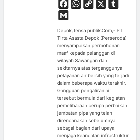
Facebook
WhatsApp
Copy
X
Tum
Link
Gmail
Depok, lensa publik.Com,- PT
Tirta Asasta Depok (Perseroda)
menyampaikan permohonan
maaf kepada pelanggan di
wilayah Sawangan dan
sekitarnya atas terganggunya
pelayanan air bersih yang terjadi
dalam beberapa waktu terakhir.
Gangguan pengaliran air
tersebut bermula dari kegiatan
pemeliharaan berupa perbaikan
BUDAYA
jembatan pipa yang telah
direncanakan sebelumnya
EKONOMI
sebagai bagian dari upaya
HIBURAN
menjaga keandalan infrastruktur
HUKUM