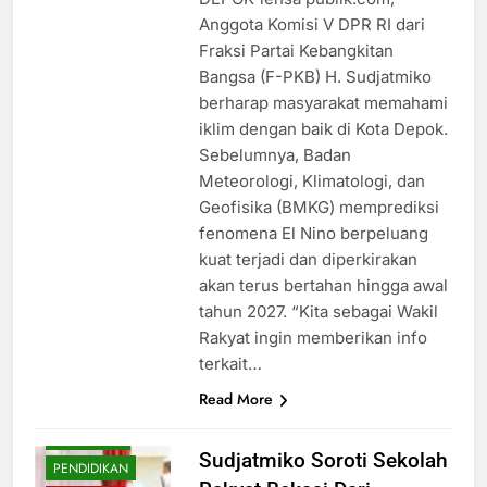
Anggota Komisi V DPR RI dari
Fraksi Partai Kebangkitan
Bangsa (F-PKB) H. Sudjatmiko
berharap masyarakat memahami
iklim dengan baik di Kota Depok.
Sebelumnya, Badan
Meteorologi, Klimatologi, dan
Geofisika (BMKG) memprediksi
fenomena El Nino berpeluang
BUDAYA
kuat terjadi dan diperkirakan
akan terus bertahan hingga awal
EKONOMI
tahun 2027. “Kita sebagai Wakil
HIBURAN
Rakyat ingin memberikan info
HUKUM
terkait…
KESEHATAN
Read More
NASIONAL
OLAHRAGA
Sudjatmiko Soroti Sekolah
PENDIDIKAN