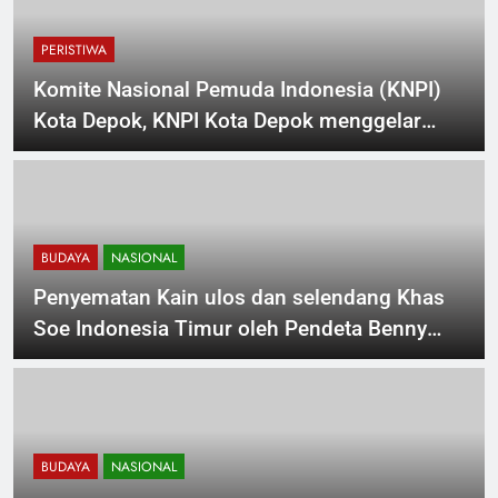
PERISTIWA
Komite Nasional Pemuda Indonesia (KNPI)
Kota Depok, KNPI Kota Depok menggelar
dialog kepemudaan
BUDAYA
NASIONAL
Penyematan Kain ulos dan selendang Khas
Soe Indonesia Timur oleh Pendeta Benny
Woodi – Ir Jarmud.alias Semy. Tokoh Batak.
ST Palmer Pakpahan-Edi Sitorus.
BUDAYA
NASIONAL