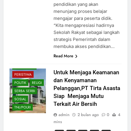
pendidikan yang akan
menunjang proses belajar
BUDAYA
mengajar para peserta didik.
“Kita mengapresiasi hadirnya
EKONOMI
Sekolah Rakyat sebagai langkah
HIBURAN
strategis Pemerintah dalam
HUKUM
membuka akses pendidikan…
KESEHATAN
Read More
OLAHRAGA
PENDIDIKAN
Untuk Menjaga Keamanan
PERISTIWA
dan Kenyamanan
POLITIK
RELIGI
Pelanggan,PT Tirta Asasta
SERBA SERBI
Siap Menjaga Mutu
SOSIAL
Terkait Air Bersih
TNI/POLRI
admin
2 bulan ago
0
4
mins