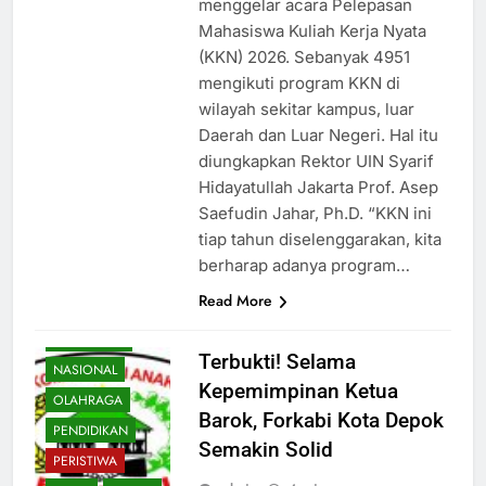
menggelar acara Pelepasan
Mahasiswa Kuliah Kerja Nyata
(KKN) 2026. Sebanyak 4951
mengikuti program KKN di
wilayah sekitar kampus, luar
Daerah dan Luar Negeri. Hal itu
diungkapkan Rektor UIN Syarif
Hidayatullah Jakarta Prof. Asep
Saefudin Jahar, Ph.D. “KKN ini
BUDAYA
tiap tahun diselenggarakan, kita
EKONOMI
berharap adanya program…
HIBURAN
Read More
HUKUM
KESEHATAN
Terbukti! Selama
NASIONAL
Kepemimpinan Ketua
OLAHRAGA
Barok, Forkabi Kota Depok
PENDIDIKAN
Semakin Solid
PERISTIWA