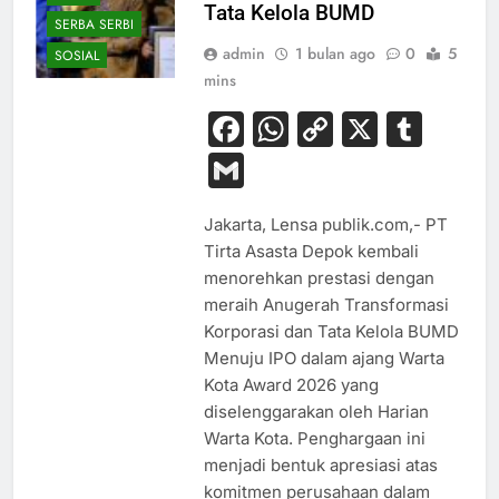
Tata Kelola BUMD
SERBA SERBI
admin
1 bulan ago
0
5
SOSIAL
mins
Facebook
WhatsApp
Copy
X
Tum
Link
Gmail
Jakarta, Lensa publik.com,- PT
Tirta Asasta Depok kembali
menorehkan prestasi dengan
meraih Anugerah Transformasi
Korporasi dan Tata Kelola BUMD
Menuju IPO dalam ajang Warta
Kota Award 2026 yang
diselenggarakan oleh Harian
Warta Kota. Penghargaan ini
menjadi bentuk apresiasi atas
komitmen perusahaan dalam