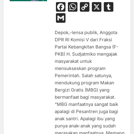
Facebook
WhatsApp
Copy
X
Tum
Link
Gmail
Depok,-lensa publik, Anggota
DPR RI Komisi V dari Fraksi
Partai Kebangkitan Bangsa (F-
PKB) H. Sudjatmiko mengajak
masyarakat untuk
mensukseskan program
Pemerintah. Salah satunya,
mendukung program Makan
Bergizi Gratis (MBG) yang
bermanfaat bagi masyarakat.
“MBG manfaatnya sangat baik
BUDAYA
apalagi di Pesantren juga bagi
anak santri. Apalagi ibu yang
EKONOMI
punya anak-anak yang sudah
HIBURAN
merasakan manfaatnya. Memang