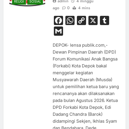
admin
4 minggu
RELIGI
SOSIAL
ago
0
4 mins
Facebook
WhatsApp
Copy
X
Tum
Link
Gmail
DEPOK- lensa publik.com,-
Dewan Pimpinan Daerah (DPD)
Forum Komunikasi Anak Bangsa
(Forkabi) Kota Depok bakal
menggelar kegiatan
Musyawarah Daerah (Musda)
untuk pemilihan ketua baru yang
rencananya akan dilaksanakan
pada bulan Agustus 2026. Ketua
BUDAYA
DPD Forkabi Kota Depok, Edi
EKONOMI
Dadang Chandra (Barok)
didampingi Sekjen, Ikhlas Syam
HIBURAN
dan Bendahara, Dede