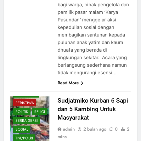
bagi warga, pihak pengelola dan
pemilik pasar malam ‘Karya
Pasundan’ menggelar aksi
kepedulian sosial dengan
BUDAYA
membagikan santunan kepada
EKONOMI
puluhan anak yatim dan kaum
dhuafa yang berada di
HIBURAN
lingkungan sekitar. ‎ ‎Acara yang
HUKUM
berlangsung sederhana namun
KESEHATAN
tidak mengurangi esensi…
NASIONAL
Read More
OLAHRAGA
PENDIDIKAN
Sudjatmiko Kurban 6 Sapi
PERISTIWA
dan 5 Kambing Untuk
POLITIK
RELIGI
Masyarakat
SERBA SERBI
admin
2 bulan ago
0
2
SOSIAL
mins
TNI/POLRI