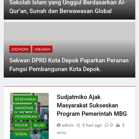
Sekolah Islam yang Unggul Berdasarkan Al-
Qur’an, Sunah dan Berwawasan Global
EKONOMI
HIBURAN
Sekwan DPRD Kota Depok Paparkan Peranan
Fungsi Pembangunan Kota Depok.
BUDAYA
EKONOMI
HUKUM
Sudjatmiko Ajak
KESEHATAN
Masyarakat Sukseskan
NASIONAL
Program Pemerintah MBG
PENDIDIKAN
admin
2 hari ago
0
3
POLITIK
RELIGI
mins
SOSIAL