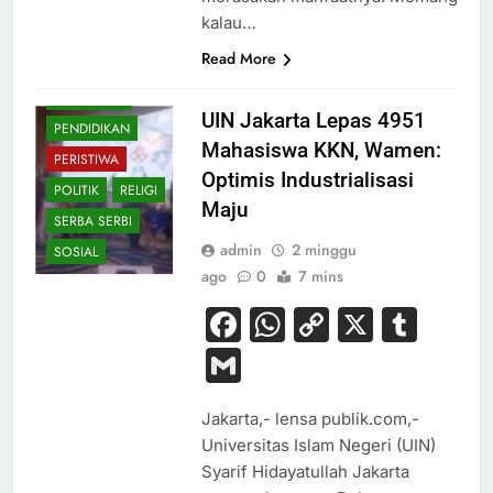
HUKUM
kalau…
KESEHATAN
Read More
NASIONAL
OLAHRAGA
UIN Jakarta Lepas 4951
PENDIDIKAN
Mahasiswa KKN, Wamen:
PERISTIWA
Optimis Industrialisasi
POLITIK
RELIGI
Maju
SERBA SERBI
admin
2 minggu
SOSIAL
ago
0
7 mins
Facebook
WhatsApp
Copy
X
Tum
Link
Gmail
Jakarta,- lensa publik.com,-
Universitas Islam Negeri (UIN)
Syarif Hidayatullah Jakarta