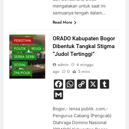
HUKUM
IT
mengatakan untuk saat ini
KESEHATAN
semuanya tengah dalam…
NASIONAL
Read More
OLAHRAGA
PENDIDIKAN
ORADO Kabupaten Bogor
PERISTIWA
Dibentuk Tangkal Stigma
POLITIK
RELIGI
“Judol Tertinggi”
SERBA SERBI
admin
4 minggu
SOSIAL
ago
0
3 mins
TNI/POLRI
Facebook
WhatsApp
Copy
X
Tum
Link
Gmail
Bogor,- lensa publik .com,-
Pengurus Cabang (Pengcab)
Olahraga Domino Nasional