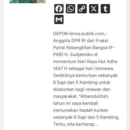
Facebook
WhatsApp
Copy
X
Tum
Link
Gmail
DEPOK-lensa publik.com,-
Anggota DPR RI dari Fraksi
Partai Kebangkitan Bangsa (F-
PKB) H. Sudjatmiko di
momentum Hari Raya Idul Adha
1447 H sebagai hari istimewa.
Sedikitnya berkurban sebanyak
6 Sapi dan 5 Kambing untuk
disalurkan bagi relawan dan
masyarakat. “Alhamdulillah,
tahun ini saya kembali
menunaikan ibadah kurban
sebanyak 6 Sapi dan 5 Kambing.
Tentu, kita berharap…