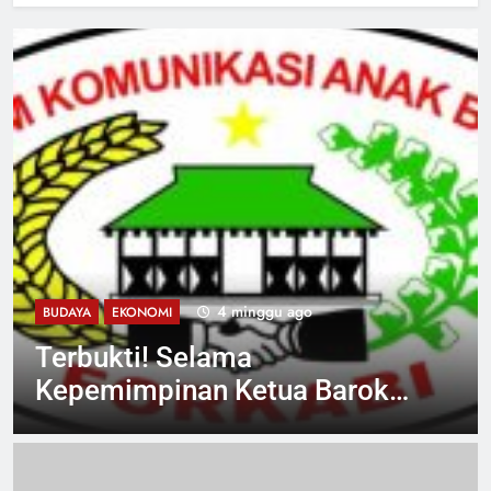
4 minggu ago
BUDAYA
EKONOMI
Terbukti! Selama
Kepemimpinan Ketua Barok,
Forkabi Kota Depok Semakin
Solid