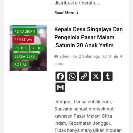
distribusi air bersih….
KESEHATAN
Read More
NASIONAL
OLAHRAGA
‎Kepala Desa Singajaya Dan
PENDIDIKAN
Pengelola Pasar Malam
PERISTIWA
,Satunin 20 Anak Yatim
POLITIK
RELIGI
admin
2 bulan ago
0
4
SERBA SERBI
mins
SOSIAL
Facebook
WhatsApp
Copy
X
Tum
Link
Gmail
Jonggol. Lensa publik.com,-
Suasana hangat menyelimuti
kawasan Pasar Malam Citra
Indah, Kecamatan Jonggol.
Tidak hanya menyajikan hiburan