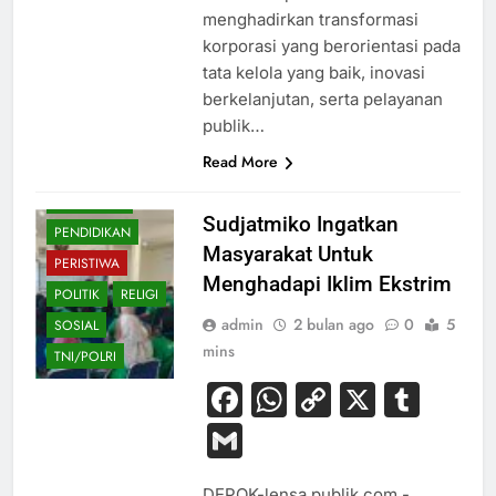
BUDAYA
menghadirkan transformasi
korporasi yang berorientasi pada
EKONOMI
tata kelola yang baik, inovasi
HIBURAN
berkelanjutan, serta pelayanan
HUKUM
publik…
KESEHATAN
Read More
NASIONAL
OLAHRAGA
Sudjatmiko Ingatkan
PENDIDIKAN
Masyarakat Untuk
PERISTIWA
Menghadapi Iklim Ekstrim
POLITIK
RELIGI
admin
2 bulan ago
0
5
SOSIAL
mins
TNI/POLRI
Facebook
WhatsApp
Copy
X
Tum
Link
Gmail
DEPOK-lensa publik.com,-