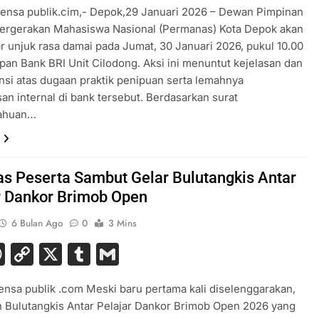
ensa publik.cim,- Depok,29 Januari 2026 – Dewan Pimpinan
ergerakan Mahasiswa Nasional (Permanas) Kota Depok akan
 unjuk rasa damai pada Jumat, 30 Januari 2026, pukul 10.00
pan Bank BRI Unit Cilodong. Aksi ini menuntut kejelasan dan
nsi atas dugaan praktik penipuan serta lemahnya
n internal di bank tersebut. Berdasarkan surat
ahuan…
as Peserta Sambut Gelar Bulutangkis Antar
r Dankor Brimob Open
6 Bulan Ago
0
3 Mins
acebook
WhatsApp
Copy
X
Tumblr
Gmail
Link
nsa publik .com Meski baru pertama kali diselenggarakan,
 Bulutangkis Antar Pelajar Dankor Brimob Open 2026 yang