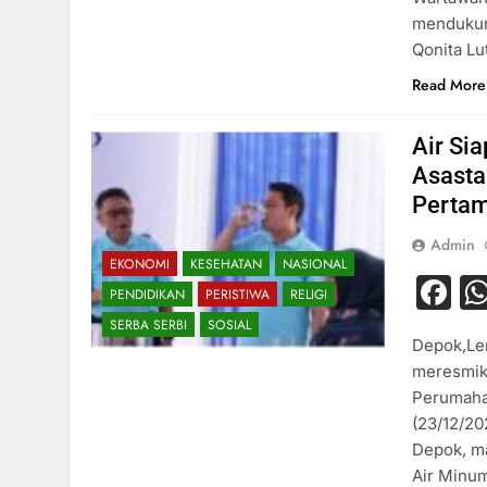
mendukun
Qonita Lu
Read More
Air Si
Asasta
Pertam
Admin
EKONOMI
KESEHATAN
NASIONAL
F
PENDIDIKAN
PERISTIWA
RELIGI
SERBA SERBI
SOSIAL
Depok,Len
meresmik
Perumahan
(23/12/20
Depok, m
Air Minu