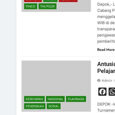
Depok,- L
PINCO
TNI/POLRI
Cabang P
menggelar
WIB di de
transpara
pengawasa
pemberit
Read More
Antusi
Pelaja
Admin
F
KESEHATAN
NASIONAL
OLAHRAGA
DEPOK -le
PENDIDIKAN
SOSIAL
Turnamen