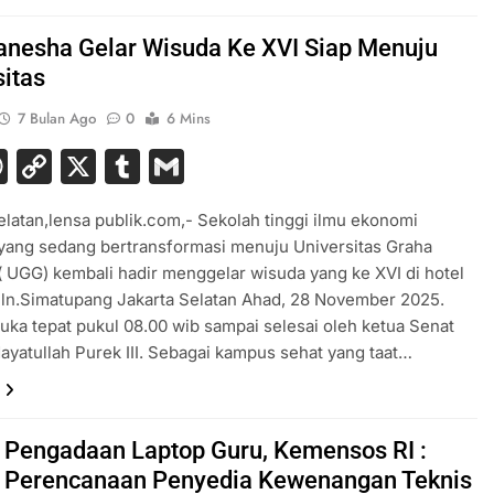
anesha Gelar Wisuda Ke XVI Siap Menuju
sitas
7 Bulan Ago
0
6 Mins
acebook
WhatsApp
Copy
X
Tumblr
Gmail
Link
elatan,lensa publik.com,- Sekolah tinggi ilmu ekonomi
yang sedang bertransformasi menuju Universitas Graha
 UGG) kembali hadir menggelar wisuda yang ke XVI di hotel
Jln.Simatupang Jakarta Selatan Ahad, 28 November 2025.
uka tepat pukul 08.00 wib sampai selesai oleh ketua Senat
dayatullah Purek III. Sebagai kampus sehat yang taat…
t Pengadaan Laptop Guru, Kemensos RI :
 Perencanaan Penyedia Kewenangan Teknis