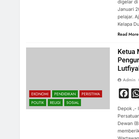
digelar d
Januari 2
pelajar. 
Kelapa Du
Read More
Ketua 
Pengur
Lutfiy
Admin
F
EKONOMI
PENDIDIKAN
PERISTIWA
POLITIK
RELIGI
SOSIAL
Depok ,- 
Persatua
Dewan (BK
memberika
Wartawan