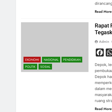
dirancang
Read More
Rapat 
Tegask
Admin
F
EKONOMI
NASIONAL
PENDIDIKAN
Depok, l
POLITIK
SOSIAL
pembukaa
Depok ha
memperku
dalam me
masyaraka
ruang st
Read More