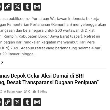
acebook
WhatsApp
Copy
X
Tumblr
Gmail
Link
nsa publik.com,- Persatuan Wartawan Indonesia bekerja
gan Kementerian Pertahanan (Kemenhan) menyelenggarakan
bangsaan dan bela negara untuk 200 wartawan di Diklat
 Rumpin, Kabupaten Bogor Jawa Barat (Jabar). Retret ini
 bagian dari rangkaian kegiatan menyambut Hari Pers
(HPN) 2026. Adapun retret yang berlangsung selama 4 hari
s 29 Januari hingga…
nas Depok Gelar Aksi Damai di BRI
ng, Desak Transparansi Dugaan Penipuan”
6 Bulan Ago
0
3 Mins
acebook
WhatsApp
Copy
X
Tumblr
Gmail
Link