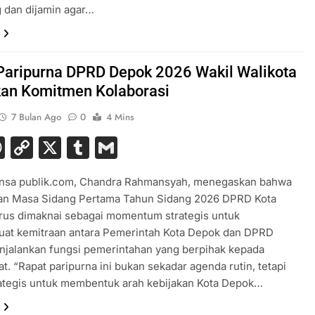
 dan dijamin agar…
Paripurna DPRD Depok 2026 Wakil Walikota
an Komitmen Kolaborasi
7 Bulan Ago
0
4 Mins
acebook
WhatsApp
Copy
X
Tumblr
Gmail
Link
ensa publik.com, Chandra Rahmansyah, menegaskan bahwa
n Masa Sidang Pertama Tahun Sidang 2026 DPRD Kota
rus dimaknai sebagai momentum strategis untuk
at kemitraan antara Pemerintah Kota Depok dan DPRD
njalankan fungsi pemerintahan yang berpihak kepada
t. “Rapat paripurna ini bukan sekadar agenda rutin, tetapi
rategis untuk membentuk arah kebijakan Kota Depok…