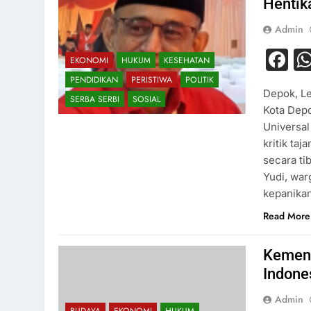
Hentik
Admin
F
EKONOMI
HUKUM
KESEHATAN
PENDIDIKAN
PERISTIWA
POLITIK
Depok, Le
SERBA SERBI
SOSIAL
Kota Depo
Universa
kritik ta
secara tib
Yudi, wa
kepanika
Read More
Kemenh
Indone
Admin