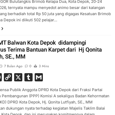
i GOR Bulutangkis Brimob Kelapa Dua, Kota Depok, 20-24
026, ternyata mampu menyedot animo besar dari kalangan
Ajang berhadiah total Rp 50 juta yang digagas Kesatuan Brimob
a Depok ini diikuti 502 pelajar…
MT Balwan Kota Depok didampingi
us Terima Bantuan Karpet dari Hj Qonita
ah, SE., MM
7 Bulan Ago
0
3 Mins
acebook
WhatsApp
Copy
X
Tumblr
Gmail
Link
lensa Publik Anggota DPRD Kota Depok dari Fraksi Partai
n Pembangunan (PPP) Komisi A sekaligus Badan Kehormatan
D) DPRD Kota Depok, Hj. Qonita Lutfiyah, SE., MM
n dukungan nyata terhadap kegiatan Majelis Taklim Balai
 Kota Depok, dan ini merupakan komitmennya dalam