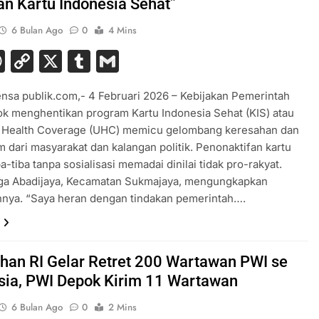
an Kartu Indonesia Sehat”
6 Bulan Ago
0
4 Mins
acebook
WhatsApp
Copy
X
Tumblr
Gmail
Link
nsa publik.com,- 4 Februari 2026 – Kebijakan Pemerintah
k menghentikan program Kartu Indonesia Sehat (KIS) atau
l Health Coverage (UHC) memicu gelombang keresahan dan
jam dari masyarakat dan kalangan politik. Penonaktifan kartu
a-tiba tanpa sosialisasi memadai dinilai tidak pro-rakyat.
rga Abadijaya, Kecamatan Sukmajaya, mengungkapkan
nnya. “Saya heran dengan tindakan pemerintah….
an RI Gelar Retret 200 Wartawan PWI se
sia, PWI Depok Kirim 11 Wartawan
6 Bulan Ago
0
2 Mins