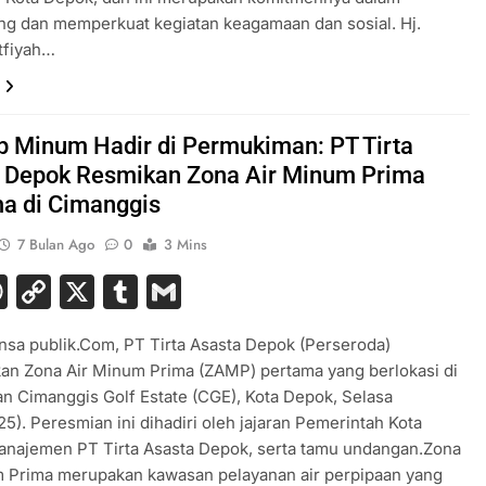
g dan memperkuat kegiatan keagamaan dan sosial. Hj.
tfiyah…
ap Minum Hadir di Permukiman: PT Tirta
 Depok Resmikan Zona Air Minum Prima
a di Cimanggis
7 Bulan Ago
0
3 Mins
acebook
WhatsApp
Copy
X
Tumblr
Gmail
Link
sa publik.Com, PT Tirta Asasta Depok (Perseroda)
an Zona Air Minum Prima (ZAMP) pertama yang berlokasi di
 Cimanggis Golf Estate (CGE), Kota Depok, Selasa
25). Peresmian ini dihadiri oleh jajaran Pemerintah Kota
anajemen PT Tirta Asasta Depok, serta tamu undangan.Zona
m Prima merupakan kawasan pelayanan air perpipaan yang