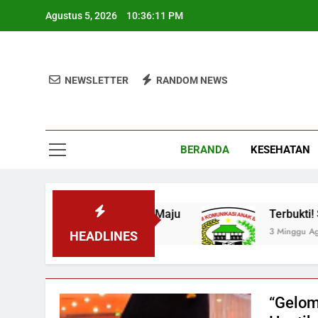
Skip
Agustus 5, 2026
10:36:12 PM
to
content
NEWSLETTER
RANDOM NEWS
BERANDA
KESEHATAN
dustrialisasi Maju
Terbukti! Selama Kepemi
3 Minggu Ago
HEADLINES
“Gelom