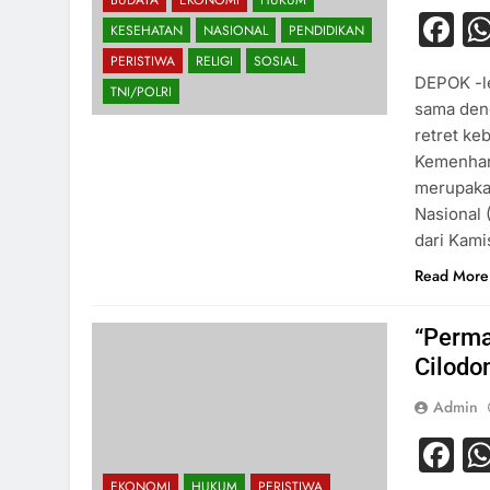
BUDAYA
EKONOMI
HUKUM
F
KESEHATAN
NASIONAL
PENDIDIKAN
PERISTIWA
RELIGI
SOSIAL
DEPOK -le
TNI/POLRI
sama den
retret ke
Kemenhan,
merupakan
Nasional 
dari Kami
Read More
“Perma
Cilodo
Admin
F
EKONOMI
HUKUM
PERISTIWA