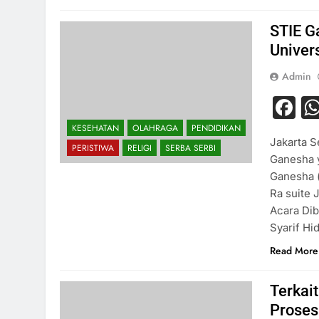
STIE G
Univer
Admin
F
KESEHATAN
OLAHRAGA
PENDIDIKAN
Jakarta S
PERISTIWA
RELIGI
SERBA SERBI
Ganesha 
Ganesha (
Ra suite 
Acara Dib
Syarif Hi
Read More
Terkai
Proses