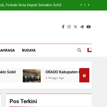
tuk Tangkal Stigma “Judol Tertinggi”
rmasi Korporasi Dan Tata Kelola BUMD
 Wamen: Optimis Industrialisasi Maju
ok, Forkabi Kota Depok Semakin Solid
tuk Tangkal Stigma “Judol Tertinggi”
LAHRAGA
BUDAYA
rmasi Korporasi Dan Tata Kelola BUMD
ORADO Kabupaten Bogor Dibentuk Tangkal Stigma “J
3 Minggu Ago
Pos Terkini