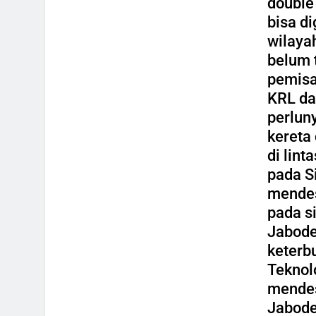
double
bisa di
wilaya
belum 
pemisa
KRL da
perlun
kereta
di lin
pada S
mendes
pada si
Jabode
keterb
Teknol
mendes
Jabode