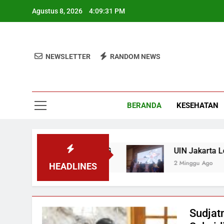
Skip
Agustus 8, 2026
4:09:32 PM
to
content
NEWSLETTER
RANDOM NEWS
BERANDA
KESEHATAN
 Pemerintah MBG
UIN Jakarta Lepas 4951 Mah
2 Minggu Ago
HEADLINES
Sudjat