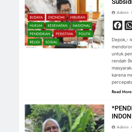
Subsid
Admin
BUDAYA
EKONOMI
HIBURAN
F
HUKUM
KESEHATAN
NASIONAL
PENDIDIKAN
PERISTIWA
POLITIK
Depok,- l
RELIGI
SOSIAL
mendoron
untuk pe
rendah (M
masyaraka
karena me
percepat
Read More
*PEND
INDON
Admin