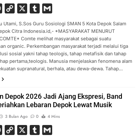
acebook
WhatsApp
Copy
X
Tumblr
Gmail
Link
u Utami, S.Sos Guru Sosiologi SMAN 5 Kota Depok Salam
 Depok Citra Indonesia.id,- *MASYARAKAT MENURUT
OMTE* Comte melihat masyarakat sebagai suatu
an organic. Perkembangan masyarakat terjadi melalui tiga
lusi sosial yakni tahap teologis, tahap metafisik dan tahap
Tahap pertama,teologis. Manusia menjelaskan fenomena alam
ekuatan supranatural, berhala, atau dewa-dewa. Tahap…
n Depok 2026 Jadi Ajang Ekspresi, Band
riahkan Lebaran Depok Lewat Musik
3 Bulan Ago
0
4 Mins
acebook
WhatsApp
Copy
X
Tumblr
Gmail
Link