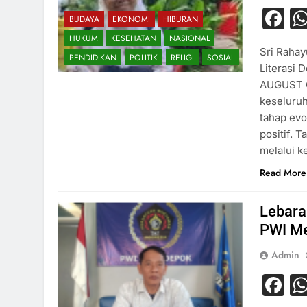
F
BUDAYA
EKONOMI
HIBURAN
HUKUM
KESEHATAN
NASIONAL
Sri Rahay
PENDIDIKAN
POLITIK
RELIGI
SOSIAL
Literasi
AUGUST C
keseluruh
tahap evo
positif. 
melalui k
Read More
Lebara
PWI Me
Admin
F