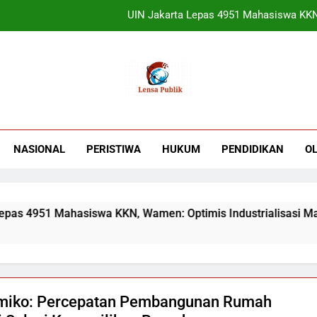
Terbukti! Selama Kepemimpinan Ketua Bar
ORADO Kabupaten Bogor Diben
Sudjatmiko Ajak Masyaraka
UIN Jakarta Lepas 4951 Mahasiswa KKN,
Terbukti! Selama Kepemimpinan Ketua Bar
NASIONAL
PERISTIWA
HUKUM
PENDIDIKAN
O
ORADO Kabupaten Bogor Diben
asiswa KKN, Wamen: Optimis Industrialisasi Maju
miko: Percepatan Pembangunan Rumah