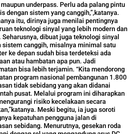
r maupun underpass. Perlu ada palang pintu
is dengan sistem yang canggih,”,katanya.
anya itu, dirinya juga menilai pentingnya
uan teknologi sinyal yang lebih modern dan
. Seharusnya, dibuat juga teknologi sinyal
 sistem canggih, misalnya minimal satu
ter ke depan sudah bisa terdeteksi ada
aan atau hambatan apa pun. Jadi
matan bisa lebih terjamin. “Kita mendorong
atan program nasional pembangunan 1.800
tasan tidak sebidang yang akan didanai
ntah pusat. Melalui program ini diharapkan
mengurangi risiko kecelakaan secara
kan,”katanya. Meski begitu, ia juga soroti
gnya kepatuhan pengguna jalan di
tasan sebidang. Menurutnya, gesekan roda
 api dengan rel yang mengandung arus DC