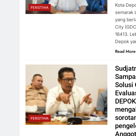
Kota Depo
PERISTIWA
semarak L
yang berl
City (GDC
16413. Le
Depok ya
Read More
Sudjat
Sampai
Solusi
Evalua
DEPOK-
mengak
sorota
PERISTIWA
pengel
Anggot