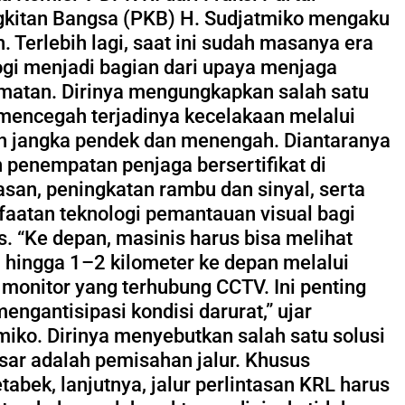
kitan Bangsa (PKB) H. Sudjatmiko mengaku
n. Terlebih lagi, saat ini sudah masanya era
ogi menjadi bagian dari upaya menjaga
matan. Dirinya mengungkapkan salah satu
 mencegah terjadinya kecelakaan melalui
h jangka pendek dan menengah. Diantaranya
 penempatan penjaga bersertifikat di
tasan, peningkatan rambu dan sinyal, serta
aatan teknologi pemantauan visual bagi
s. “Ke depan, masinis harus bisa melihat
i hingga 1–2 kilometer ke depan melalui
 monitor yang terhubung CCTV. Ini penting
engantisipasi kondisi darurat,” ujar
miko. Dirinya menyebutkan salah satu solusi
ar adalah pemisahan jalur. Khusus
abek, lanjutnya, jalur perlintasan KRL harus