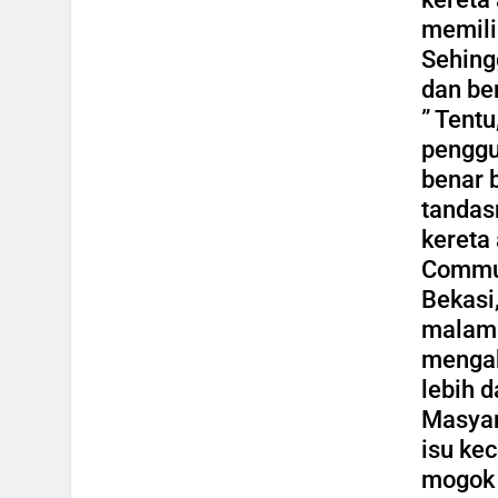
memili
Sehing
dan be
” Tent
penggu
benar b
tandas
kereta
Commut
Bekasi
malam.
mengak
lebih d
Masyar
isu kec
mogok 