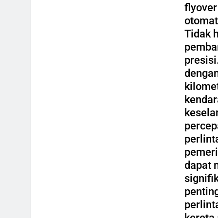
flyove
otomat
Tidak h
pembar
presisi
dengan
kilome
kendar
kesela
percep
perlin
pemeri
dapat 
signifi
pentin
perlin
kereta