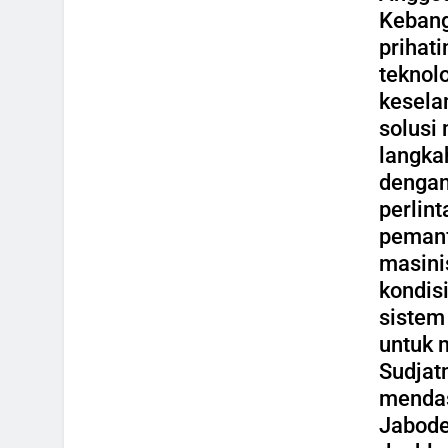
Kebang
prihati
teknol
kesela
solusi
langka
dengan
perlin
pemanf
masini
kondis
sistem
untuk m
Sudjat
mendas
Jabodet