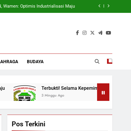
ok, Forkabi Kota Depok Semakin Solid
tuk Tangkal Stigma “Judol Tertinggi”
t Sukseskan Program Pemerintah MBG
 Wamen: Optimis Industrialisasi Maju
ok, Forkabi Kota Depok Semakin Solid
LAHRAGA
BUDAYA
tuk Tangkal Stigma “Judol Tertinggi”
Terbukti! Selama Kepemimpinan Ketua Barok, Forkabi Ko
3 Minggu Ago
Pos Terkini