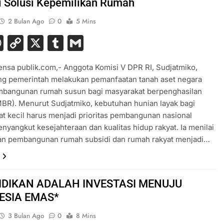
i Solusi Kepemilikan Rumah
2 Bulan Ago
0
5 Mins
acebook
WhatsApp
Copy
X
Tumblr
Gmail
Link
ensa publik.com,- Anggota Komisi V DPR RI, Sudjatmiko,
g pemerintah melakukan pemanfaatan tanah aset negara
mbangunan rumah susun bagi masyarakat berpenghasilan
BR). Menurut Sudjatmiko, kebutuhan hunian layak bagi
t kecil harus menjadi prioritas pembangunan nasional
nyangkut kesejahteraan dan kualitas hidup rakyat. Ia menilai
an pembangunan rumah subsidi dan rumah rakyat menjadi…
IDIKAN ADALAH INVESTASI MENUJU
ESIA EMAS*
3 Bulan Ago
0
8 Mins