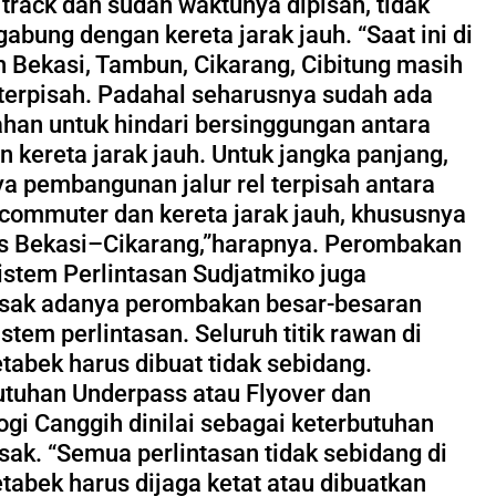
 track dan sudah waktunya dipisah, tidak
gabung dengan kereta jarak jauh. “Saat ini di
h Bekasi, Tambun, Cikarang, Cibitung masih
terpisah. Padahal seharusnya sudah ada
han untuk hindari bersinggungan antara
n kereta jarak jauh. Untuk jangka panjang,
ya pembangunan jalur rel terpisah antara
 commuter dan kereta jarak jauh, khususnya
tas Bekasi–Cikarang,”harapnya. Perombakan
istem Perlintasan Sudjatmiko juga
ak adanya perombakan besar-besaran
stem perlintasan. Seluruh titik rawan di
tabek harus dibuat tidak sebidang.
utuhan Underpass atau Flyover dan
ogi Canggih dinilai sebagai keterbutuhan
ak. “Semua perlintasan tidak sebidang di
tabek harus dijaga ketat atau dibuatkan