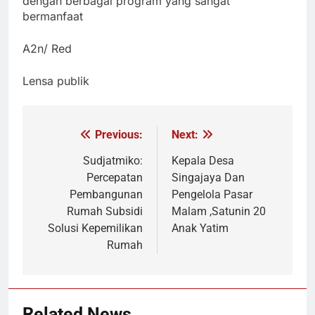
dengan berbagai program yang sangat
bermanfaat
A2n/ Red
Lensa publik
Previous:
Next:
Navigasi
pos
Sudjatmiko:
‎Kepala Desa
Percepatan
Singajaya Dan
Pembangunan
Pengelola Pasar
Rumah Subsidi
Malam ,Satunin 20
Solusi Kepemilikan
Anak Yatim
Rumah
Related News