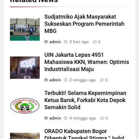
Sudjatmiko Ajak Masyarakat
Sukseskan Program Pemerintah
MBG
admin
3 hari ago
0
UIN Jakarta Lepas 4951
Mahasiswa KKN, Wamen: Optimis
Industrialisasi Maju
admin
2 minggu ago
0
Terbukti! Selama Kepemimpinan
Ketua Barok, Forkabi Kota Depok
Semakin Solid
admin
4 minggu ago
0
ORADO Kabupaten Bogor
Dibentuk Tangkal Stigma “Judol