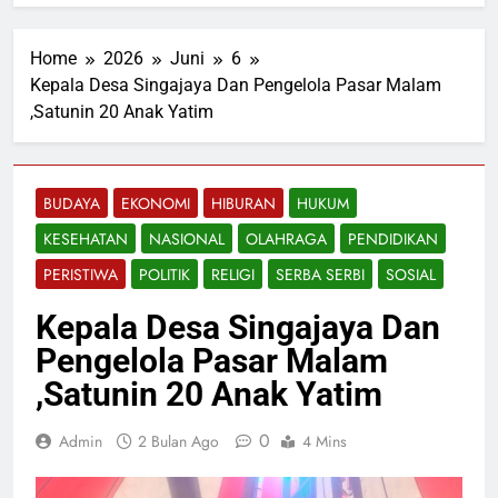
Home
2026
Juni
6
‎Kepala Desa Singajaya Dan Pengelola Pasar Malam
,Satunin 20 Anak Yatim
BUDAYA
EKONOMI
HIBURAN
HUKUM
KESEHATAN
NASIONAL
OLAHRAGA
PENDIDIKAN
PERISTIWA
POLITIK
RELIGI
SERBA SERBI
SOSIAL
‎Kepala Desa Singajaya Dan
Pengelola Pasar Malam
,Satunin 20 Anak Yatim
0
Admin
2 Bulan Ago
4 Mins