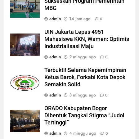
Sukseskan Program Pemerintah
MBG
admin
14 jam ago
0
UIN Jakarta Lepas 4951
Mahasiswa KKN, Wamen: Optimis
Industrialisasi Maju
admin
2 minggu ago
0
Terbukti! Selama Kepemimpinan
Ketua Barok, Forkabi Kota Depok
Semakin Solid
admin
3 minggu ago
0
ORADO Kabupaten Bogor
Dibentuk Tangkal Stigma “Judol
Tertinggi”
admin
4 minggu ago
0