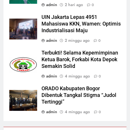
admin
2 hari ago
0
UIN Jakarta Lepas 4951
Mahasiswa KKN, Wamen: Optimis
Industrialisasi Maju
admin
2 minggu ago
0
Terbukti! Selama Kepemimpinan
Ketua Barok, Forkabi Kota Depok
Semakin Solid
admin
4 minggu ago
0
ORADO Kabupaten Bogor
Dibentuk Tangkal Stigma “Judol
Tertinggi”
admin
4 minggu ago
0