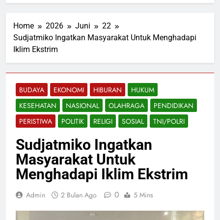
Home
2026
Juni
22
Sudjatmiko Ingatkan Masyarakat Untuk Menghadapi
Iklim Ekstrim
BUDAYA
EKONOMI
HIBURAN
HUKUM
KESEHATAN
NASIONAL
OLAHRAGA
PENDIDIKAN
PERISTIWA
POLITIK
RELIGI
SOSIAL
TNI/POLRI
Sudjatmiko Ingatkan
Masyarakat Untuk
Menghadapi Iklim Ekstrim
0
Admin
2 Bulan Ago
5 Mins