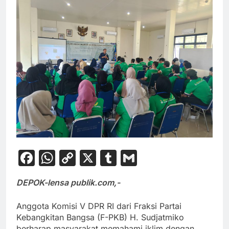
Facebook
WhatsApp
Copy
X
Tumblr
Gmail
Link
DEPOK-lensa publik.com,-
Anggota Komisi V DPR RI dari Fraksi Partai
Kebangkitan Bangsa (F-PKB) H. Sudjatmiko
berharap masyarakat memahami iklim dengan