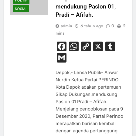
POLITIK
mendukung Paslon 01,
SOSIAL
Pradi – Afifah.
admin
6 tahun ago
0
2
mins
Facebook
WhatsApp
Copy
X
Tum
Link
Gmail
Depok,- Lensa Publik- Anwar
Nurdin Ketua Partai PERINDO
Kota Depok adakan pertemuan
Sikap Dukungan,mendukung
Paslon 01 Pradi – Afifah.
Menjelang pencoblosan pada 9
Desember 2020, Partai Perindo
merapatkan barisan kembali
dengan agenda pertanggung