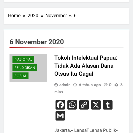
Home
2020
November
6
6 November 2020
Tokoh Intelektual Papua:
NASIONAL
Tidak Ada Alasan Dana
PENDIDIKAN
Otsus Itu Gagal
SOSIAL
admin
6 tahun ago
0
3
mins
Facebook
WhatsApp
Copy
X
Tum
Link
Gmail
Jakarta,- LensaTLensa Publik-