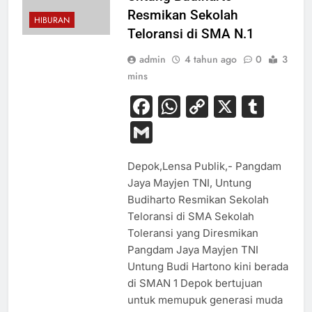
Resmikan Sekolah
HIBURAN
Teloransi di SMA N.1
admin
4 tahun ago
0
3
mins
Facebook
WhatsApp
Copy
X
Tum
Link
Gmail
Depok,Lensa Publik,- Pangdam
Jaya Mayjen TNI, Untung
Budiharto Resmikan Sekolah
Teloransi di SMA Sekolah
Toleransi yang Diresmikan
Pangdam Jaya Mayjen TNI
Untung Budi Hartono kini berada
di SMAN 1 Depok bertujuan
untuk memupuk generasi muda