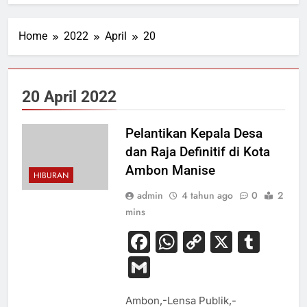
Home
2022
April
20
20 April 2022
Pelantikan Kepala Desa
dan Raja Definitif di Kota
Ambon Manise
HIBURAN
admin
4 tahun ago
0
2
mins
Facebook
WhatsApp
Copy
X
Tum
Link
Gmail
Ambon,-Lensa Publik,-