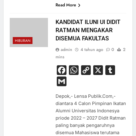
Read More
KANDIDAT ILUNI UI DIDIT
RATMAN MENGAKAR
DISEMUA FAKULTAS
HIBURAN
admin
4 tahun ago
0
2
mins
Facebook
WhatsApp
Copy
X
Tum
Link
Gmail
Depok,- Lensa Publik.Com,-
diantara 4 Calon Pimpinan Ikatan
Alumni Universitas Indonesya
priode 2022 – 2027 Didit Ratman
paling banyak pengaruhnya
disemua Mahasiswa terutama