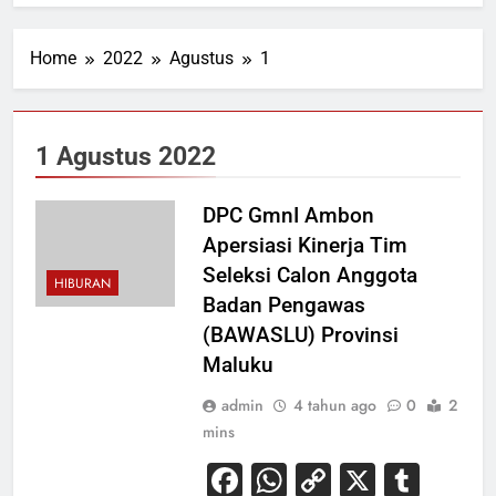
Home
2022
Agustus
1
1 Agustus 2022
DPC GmnI Ambon
Apersiasi Kinerja Tim
Seleksi Calon Anggota
HIBURAN
Badan Pengawas
(BAWASLU) Provinsi
Maluku
admin
4 tahun ago
0
2
mins
Facebook
WhatsApp
Copy
X
Tum