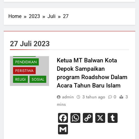
Home
2023
Juli
27
27 Juli 2023
NASIONAL
Ketua MT Balwan Kota
PENDIDIKAN
Depok Sampaikan
PERISTIWA
program Roadshow Dalam
RELIGI
SOSIAL
Acara Tahun Baru Islam
admin
3 tahun ago
0
3
mins
Facebook
WhatsApp
Copy
X
Tum
Link
Gmail