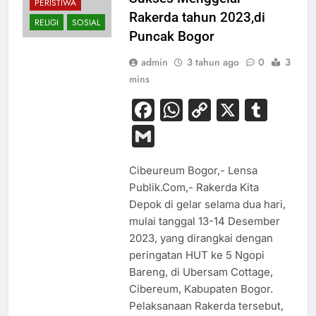
PERISTIWA
Rakerda tahun 2023,di
RELIGI
SOSIAL
Puncak Bogor
admin
3 tahun ago
0
3
mins
Facebook
WhatsApp
Copy
X
Tum
Link
Gmail
Cibeureum Bogor,- Lensa
Publik.Com,- Rakerda Kita
Depok di gelar selama dua hari,
mulai tanggal 13-14 Desember
2023, yang dirangkai dengan
peringatan HUT ke 5 Ngopi
Bareng, di Ubersam Cottage,
Cibereum, Kabupaten Bogor.
Pelaksanaan Rakerda tersebut,