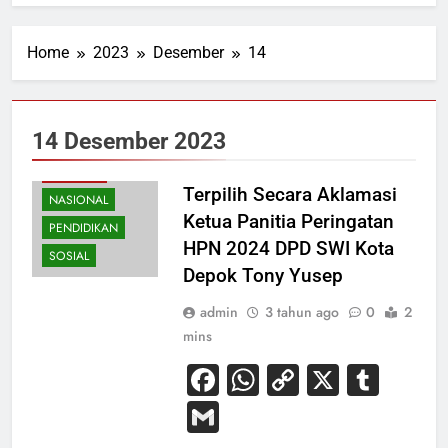
Home
2023
Desember
14
14 Desember 2023
BUDAYA
HIBURAN
Terpilih Secara Aklamasi
NASIONAL
Ketua Panitia Peringatan
PENDIDIKAN
HPN 2024 DPD SWI Kota
SOSIAL
Depok Tony Yusep
admin
3 tahun ago
0
2
mins
Facebook
WhatsApp
Copy
X
Tum
Link
Gmail