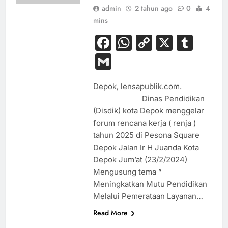
admin
2 tahun ago
0
4
mins
Facebook
WhatsApp
Copy
X
Tum
Link
Gmail
Depok, lensapublik.com.
Dinas Pendidikan
(Disdik) kota Depok menggelar
forum rencana kerja ( renja )
tahun 2025 di Pesona Square
Depok Jalan Ir H Juanda Kota
Depok Jum’at (23/2/2024)
Mengusung tema ”
Meningkatkan Mutu Pendidikan
Melalui Pemerataan Layanan…
Read More