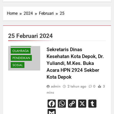
Home
2024
Februari
25
BUDAYA
25 Februari 2024
HIBURAN
KESEHATAN
Sekretaris Dinas
OLAHRAGA
Kesehatan Kota Depok, Dr.
PENDIDIKAN
Yuliandi, M.Kes. Buka
SOSIAL
Acara HPN 2924 Sekber
Kota Depok
admin
2 tahun ago
0
3
mins
Facebook
WhatsApp
Copy
X
Tum
Link
Gmail