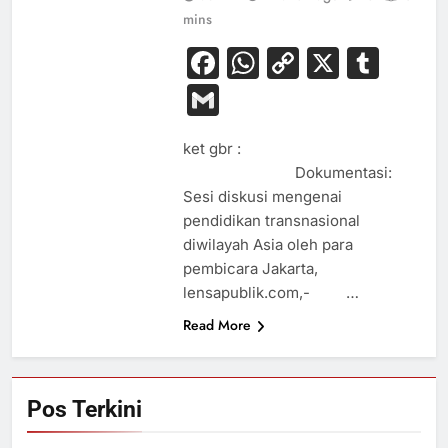
mins
Facebook
WhatsApp
Copy
X
Tum
Link
Gmail
ket gbr :
Dokumentasi:
Sesi diskusi mengenai
pendidikan transnasional
diwilayah Asia oleh para
pembicara Jakarta,
lensapublik.com,- …
Read More
Pos Terkini