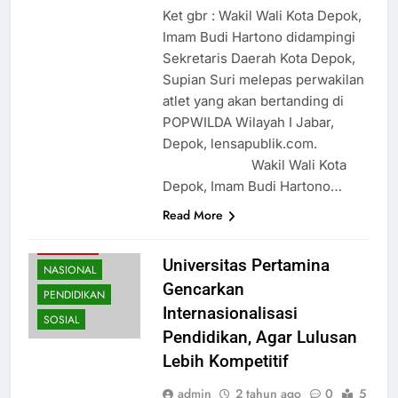
Ket gbr : Wakil Wali Kota Depok,
Imam Budi Hartono didampingi
Sekretaris Daerah Kota Depok,
Supian Suri melepas perwakilan
atlet yang akan bertanding di
POPWILDA Wilayah I Jabar,
Depok, lensapublik.com.
Wakil Wali Kota
Depok, Imam Budi Hartono…
Read More
BUDAYA
EKONOMI
Universitas Pertamina
NASIONAL
Gencarkan
PENDIDIKAN
Internasionalisasi
SOSIAL
Pendidikan, Agar Lulusan
Lebih Kompetitif
admin
2 tahun ago
0
5