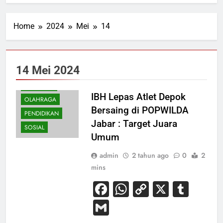
Home
2024
Mei
14
BUDAYA
HIBURAN
14 Mei 2024
KESEHATAN
NASIONAL
IBH Lepas Atlet Depok
OLAHRAGA
Bersaing di POPWILDA
PENDIDIKAN
Jabar : Target Juara
SOSIAL
Umum
admin
2 tahun ago
0
2
mins
Facebook
WhatsApp
Copy
X
Tum
Link
Gmail