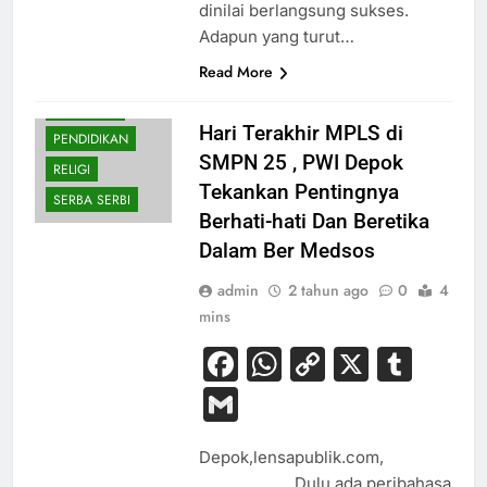
dinilai berlangsung sukses.
Adapun yang turut…
BUDAYA
Read More
HUKUM
NASIONAL
Hari Terakhir MPLS di
PENDIDIKAN
SMPN 25 , PWI Depok
RELIGI
Tekankan Pentingnya
SERBA SERBI
Berhati-hati Dan Beretika
Dalam Ber Medsos
admin
2 tahun ago
0
4
mins
Facebook
WhatsApp
Copy
X
Tum
Link
Gmail
Depok,lensapublik.com,
Dulu ada peribahasa