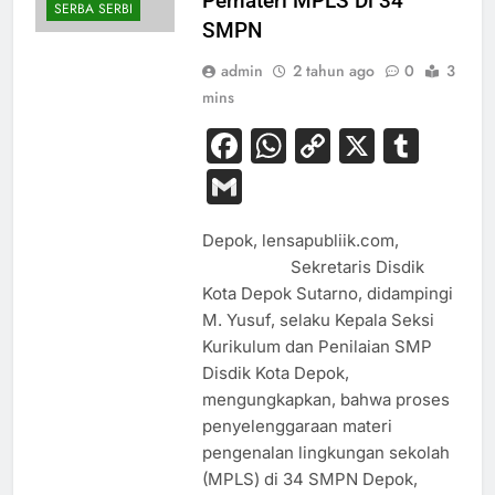
Pemateri MPLS Di 34
SERBA SERBI
SMPN
admin
2 tahun ago
0
3
mins
Facebook
WhatsApp
Copy
X
Tum
Link
Gmail
Depok, lensapubliik.com,
Sekretaris Disdik
Kota Depok Sutarno, didampingi
M. Yusuf, selaku Kepala Seksi
Kurikulum dan Penilaian SMP
Disdik Kota Depok,
mengungkapkan, bahwa proses
penyelenggaraan materi
pengenalan lingkungan sekolah
(MPLS) di 34 SMPN Depok,