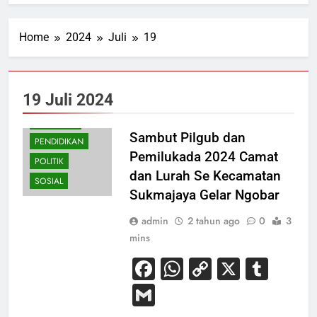
Home
2024
Juli
19
19 Juli 2024
NASIONAL
Sambut Pilgub dan
PENDIDIKAN
Pemilukada 2024 Camat
POLITIK
dan Lurah Se Kecamatan
SOSIAL
Sukmajaya Gelar Ngobar
admin
2 tahun ago
0
3
mins
Facebook
WhatsApp
Copy
X
Tum
Link
Gmail