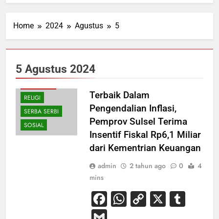
Home
2024
Agustus
5
EKONOMI
HUKUM
5 Agustus 2024
PENDIDIKAN
PERISTIWA
Terbaik Dalam
RELIGI
Pengendalian Inflasi,
SERBA SERBI
Pemprov Sulsel Terima
SOSIAL
Insentif Fiskal Rp6,1 Miliar
dari Kementrian Keuangan
admin
2 tahun ago
0
4
mins
Facebook
WhatsApp
Copy
X
Tum
Link
Gmail