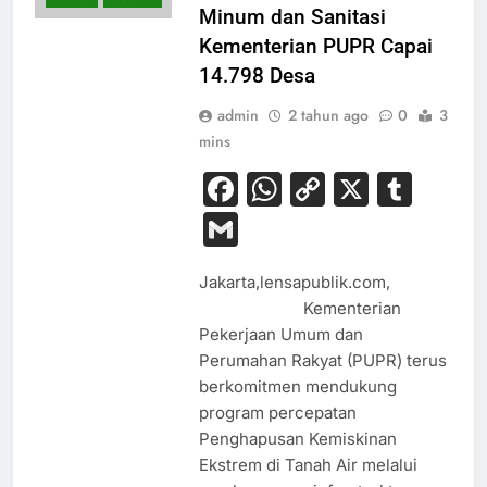
Minum dan Sanitasi
Kementerian PUPR Capai
14.798 Desa
admin
2 tahun ago
0
3
mins
Facebook
WhatsApp
Copy
X
Tum
Link
Gmail
Jakarta,lensapublik.com,
Kementerian
Pekerjaan Umum dan
Perumahan Rakyat (PUPR) terus
berkomitmen mendukung
program percepatan
Penghapusan Kemiskinan
Ekstrem di Tanah Air melalui