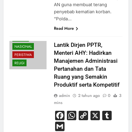
AN guna membuat terang
penyebab kematian korban.
“Polda…
Read More
EKONOMI
HUKUM
Lantik Dirjen PPTR,
NASIONAL
Menteri AHY: Hadirkan
PERISTIWA
Manajemen Administrasi
RELIGI
Pertanahan dan Tata
Ruang yang Semakin
Produktif serta Kompetitif
admin
2 tahun ago
0
3
mins
Facebook
WhatsApp
Copy
X
Tum
Link
Gmail