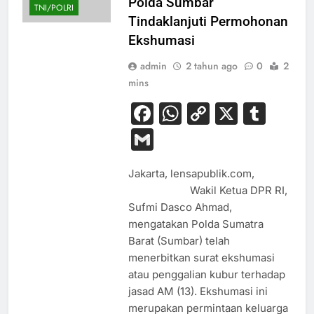
Polda Sumbar
TNI/POLRI
Tindaklanjuti Permohonan
Ekshumasi
admin
2 tahun ago
0
2
mins
Facebook
WhatsApp
Copy
X
Tum
Link
Gmail
Jakarta, lensapublik.com,
Wakil Ketua DPR RI,
Sufmi Dasco Ahmad,
mengatakan Polda Sumatra
Barat (Sumbar) telah
menerbitkan surat ekshumasi
atau penggalian kubur terhadap
jasad AM (13). Ekshumasi ini
merupakan permintaan keluarga