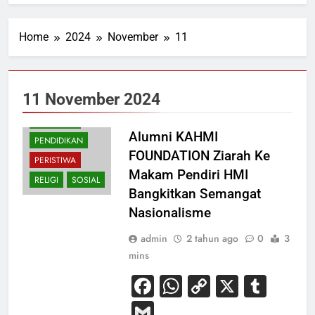
Home
2024
November
11
11 November 2024
BUDAYA
NASIONAL
Alumni KAHMI
PENDIDIKAN
FOUNDATION Ziarah Ke
PERISTIWA
Makam Pendiri HMI
RELIGI
SOSIAL
Bangkitkan Semangat
Nasionalisme
admin
2 tahun ago
0
3
mins
Facebook
WhatsApp
Copy
X
Tum
Link
Gmail