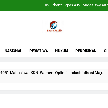
UIN Jakarta Lepas 4951 Mahasiswa KKN,
Terbukti! Selama Kepemimpinan Ketua Bar
ORADO Kabupaten Bogor Diben
Sudjatmiko Ajak Masyaraka
UIN Jakarta Lepas 4951 Mahasiswa KKN,
NASIONAL
PERISTIWA
HUKUM
PENDIDIKAN
O
Terbukti! Selama Kepemimpinan Ketua Bar
ORADO Kabupaten Bogor Diben
51 Mahasiswa KKN, Wamen: Optimis Industrialisasi Maju