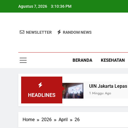
Skip
Agustus 7, 2026
3:10:36 PM
to
content
NEWSLETTER
RANDOM NEWS
BERANDA
KESEHATAN
ogram Pemerintah MBG
UIN Jakarta Lepas 49
1 Minggu Ago
HEADLINES
Home
2026
April
26