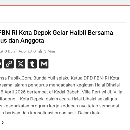
FBN RI Kota Depok Gelar Halbil Bersama
us dan Anggota
3 Bulan Ago
0
3 Mins
acebook
WhatsApp
Copy
X
Tumblr
Gmail
Link
nsa Publik.Com. Bunda Yuli selaku Ketua DPD FBN-RI Kota
sama jajaran pengurus mengadakan kegiatan Halal Bihalal
6 April 2026 bertempat di Kedai Babeh, Villa Pertiwi Jl. Villa
Cilodong – Kota Depok. dalam acara Halal bihalal sekaligus
 kesepakatan program kerja kedepan nya tetap semangat
n barisan dan konsolidasi organisasi. Dalam kata…