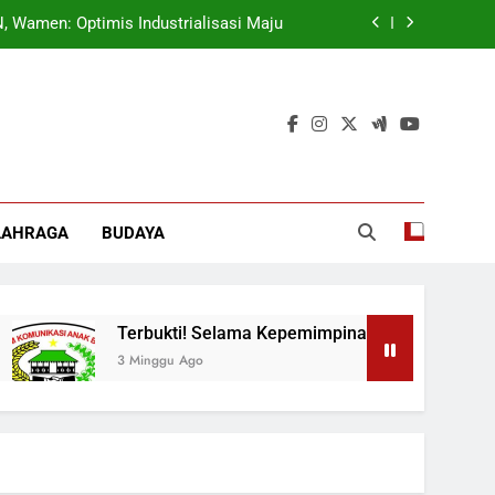
 Wamen: Optimis Industrialisasi Maju
ok, Forkabi Kota Depok Semakin Solid
tuk Tangkal Stigma “Judol Tertinggi”
t Sukseskan Program Pemerintah MBG
 Wamen: Optimis Industrialisasi Maju
LAHRAGA
BUDAYA
ok, Forkabi Kota Depok Semakin Solid
tuk Tangkal Stigma “Judol Tertinggi”
Terbukti! Selama Kepemimpinan Ketua Barok, Fork
3 Minggu Ago