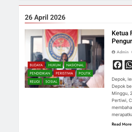
26 April 2026
Ketua 
Pengur
Admin
F
BUDAYA
HUKUM
NASIONAL
PENDIDIKAN
PERISTIWA
POLITIK
Depok, le
RELIGI
SOSIAL
Depok ber
Minggu, 2
Pertiwi, 
membahas
merapatka
Read More