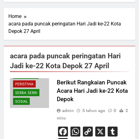
Home
acara pada puncak peringatan Hari Jadi ke-22 Kota
Depok 27 April
EKONOMI
acara pada puncak peringatan Hari
HIBURAN
Jadi ke-22 Kota Depok 27 April
KESEHATAN
PENDIDIKAN
Berikut Rangkaian Puncak
PERISTIWA
Acara Hari Jadi ke-22 Kota
SERBA SERBI
Depok
SOSIAL
admin
5 tahun ago
0
2
mins
Facebook
WhatsApp
Copy
X
Tum