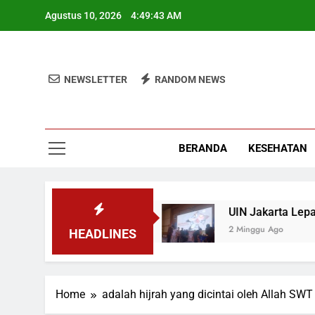
Skip
Agustus 10, 2026
4:49:43 AM
to
content
NEWSLETTER
RANDOM NEWS
BERANDA
KESEHATAN
rogram Pemerintah MBG
UIN Jakarta Lepas 4
2 Minggu Ago
HEADLINES
Home
adalah hijrah yang dicintai oleh Allah SWT