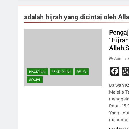
adalah hijrah yang dicintai oleh Al
Pengaj
“Hijrah
Allah 
Admin
F
NASIONAL
PENDIDIKAN
RELIGI
SOSIAL
Balwan Ko
Majelis T
menggelar
Rabu, 15
Yang Lebi
menuntut 
Read More