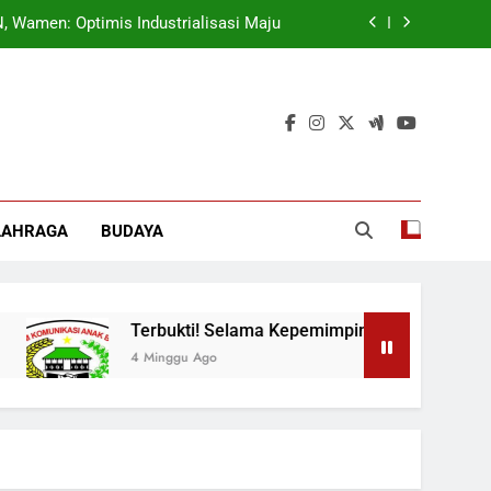
 Wamen: Optimis Industrialisasi Maju
ok, Forkabi Kota Depok Semakin Solid
tuk Tangkal Stigma “Judol Tertinggi”
t Sukseskan Program Pemerintah MBG
 Wamen: Optimis Industrialisasi Maju
LAHRAGA
BUDAYA
ok, Forkabi Kota Depok Semakin Solid
tuk Tangkal Stigma “Judol Tertinggi”
Terbukti! Selama Kepemimpinan Ketua Barok, For
4 Minggu Ago