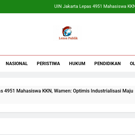
UIN Jakarta Lepas 4951 Mahasiswa KKN,
Terbukti! Selama Kepemimpinan Ketua Bar
ORADO Kabupaten Bogor Diben
Sudjatmiko Ajak Masyaraka
UIN Jakarta Lepas 4951 Mahasiswa KKN,
NASIONAL
PERISTIWA
HUKUM
PENDIDIKAN
O
Terbukti! Selama Kepemimpinan Ketua Bar
ORADO Kabupaten Bogor Diben
951 Mahasiswa KKN, Wamen: Optimis Industrialisasi Maju