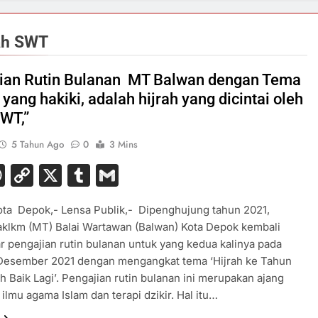
lah SWT
ian Rutin Bulanan MT Balwan dengan Tema
 yang hakiki, adalah hijrah yang dicintai oleh
SWT,”
5 Tahun Ago
0
3 Mins
acebook
WhatsApp
Copy
X
Tumblr
Gmail
Link
ta Depok,- Lensa Publik,- Dipenghujung tahun 2021,
aklkm (MT) Balai Wartawan (Balwan) Kota Depok kembali
 pengajian rutin bulanan untuk yang kedua kalinya pada
 Desember 2021 dengan mengangkat tema ‘Hijrah ke Tahun
h Baik Lagi’. Pengajian rutin bulanan ini merupakan ajang
ilmu agama Islam dan terapi dzikir. Hal itu…