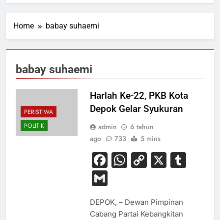
Home
babay suhaemi
babay suhaemi
Harlah Ke-22, PKB Kota
Depok Gelar Syukuran
PERISTIWA
POLITIK
admin
6 tahun
ago
733
5 mins
Facebook
WhatsApp
Copy
X
Tum
Link
Gmail
DEPOK, – Dewan Pimpinan
Cabang Partai Kebangkitan