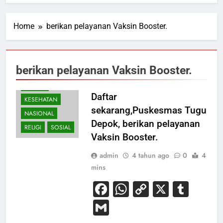
Home
berikan pelayanan Vaksin Booster.
berikan pelayanan Vaksin Booster.
HUKUM
Daftar
KESEHATAN
sekarang,Puskesmas Tugu
NASIONAL
Depok, berikan pelayanan
RELIGI
SOSIAL
Vaksin Booster.
admin
4 tahun ago
0
4
mins
Facebook
WhatsApp
Copy
X
Tum
Link
Gmail