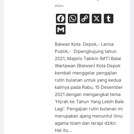
mins
Facebook
WhatsApp
Copy
X
Tum
Link
Gmail
Balwan Kota Depok,- Lensa
Publik,- Dipenghujung tahun
2021, Majelis Taklkm (MT) Balai
Wartawan (Balwan) Kota Depok
kembali menggelar pengajian
rutin bulanan untuk yang kedua
kalinya pada Rabu, 15 Desember
2021 dengan mengangkat tema
‘Hijrah ke Tahun Yang Lebih Baik
Lagi’. Pengajian rutin bulanan ini
merupakan ajang menuntut ilmu
agama Islam dan terapi dzikir.
Hal itu…