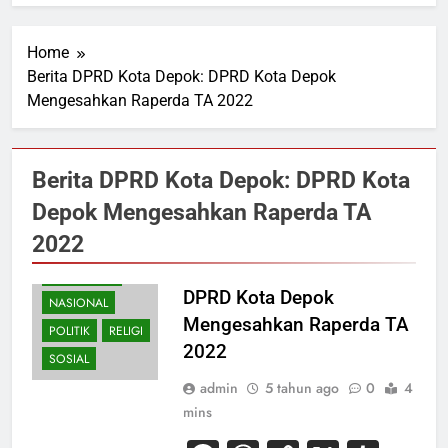
Home
Berita DPRD Kota Depok: DPRD Kota Depok
Mengesahkan Raperda TA 2022
Berita DPRD Kota Depok: DPRD Kota
Depok Mengesahkan Raperda TA
EKONOMI
2022
HUKUM
KESEHATAN
DPRD Kota Depok
NASIONAL
Mengesahkan Raperda TA
POLITIK
RELIGI
2022
SOSIAL
admin
5 tahun ago
0
4
mins