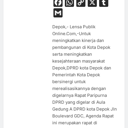
Facebook
WhatsApp
Copy
X
Tum
Link
Gmail
Depok,- Lensa Publik
Online.Com,-Untuk
meningkatkan kinerja dan
pembangunan di Kota Depok
serta meningkatkan
kesejahteraan masyarakat
Depok,DPRD kota Depok dan
Pemerintah Kota Depok
bersinergi untuk
merealisasikannya dengan
digelarnya Rapat Paripurna
DPRD yang digelar di Aula
Gedung A DPRD kota Depok Jln
Boulevard GDC, Agenda Rapat
ini merupakan rapat di