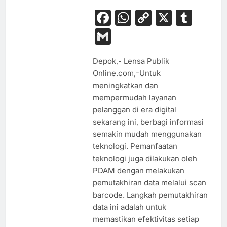
Facebook
WhatsApp
Copy
X
Tum
Link
Gmail
Depok,- Lensa Publik
Online.com,-Untuk
meningkatkan dan
mempermudah layanan
pelanggan di era digital
sekarang ini, berbagi informasi
semakin mudah menggunakan
teknologi. Pemanfaatan
teknologi juga dilakukan oleh
PDAM dengan melakukan
pemutakhiran data melalui scan
barcode. Langkah pemutakhiran
data ini adalah untuk
memastikan efektivitas setiap