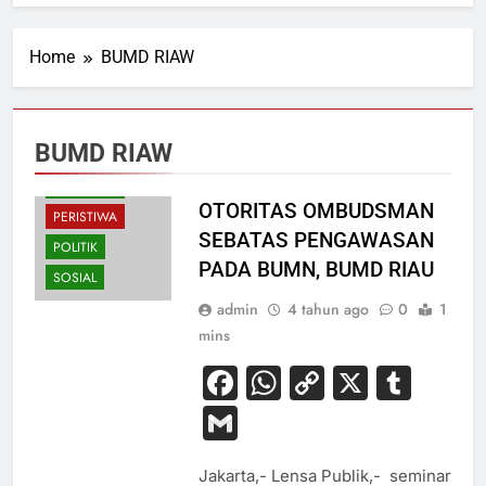
Home
BUMD RIAW
EKONOMI
BUMD RIAW
HUKUM
NASIONAL
OTORITAS OMBUDSMAN
PERISTIWA
SEBATAS PENGAWASAN
POLITIK
PADA BUMN, BUMD RIAU
SOSIAL
admin
4 tahun ago
0
1
mins
Facebook
WhatsApp
Copy
X
Tum
Link
Gmail
Jakarta,- Lensa Publik,- seminar