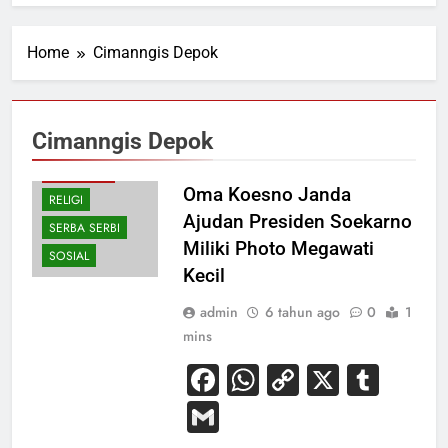
Home
Cimanngis Depok
Cimanngis Depok
EKONOMI
PERISTIWA
Oma Koesno Janda
RELIGI
Ajudan Presiden Soekarno
SERBA SERBI
Miliki Photo Megawati
SOSIAL
Kecil
admin
6 tahun ago
0
1
mins
Facebook
WhatsApp
Copy
X
Tum
Link
Gmail