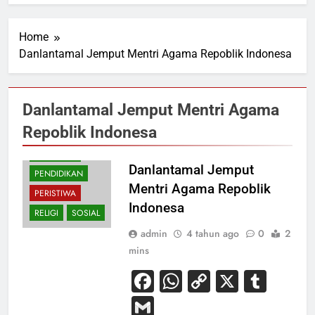
Home
Danlantamal Jemput Mentri Agama Repoblik Indonesa
Danlantamal Jemput Mentri Agama
BUDAYA
Repoblik Indonesa
HUKUM
NASIONAL
Danlantamal Jemput
PENDIDIKAN
Mentri Agama Repoblik
PERISTIWA
Indonesa
RELIGI
SOSIAL
admin
4 tahun ago
0
2
mins
Facebook
WhatsApp
Copy
X
Tum
Link
Gmail