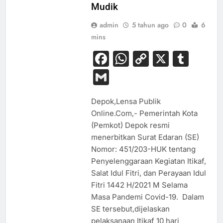
Mudik
admin
5 tahun ago
0
6
mins
Facebook
WhatsApp
Copy
X
Tum
Link
Gmail
Depok,Lensa Publik
Online.Com,- Pemerintah Kota
(Pemkot) Depok resmi
menerbitkan Surat Edaran (SE)
Nomor: 451/203-HUK tentang
Penyelenggaraan Kegiatan Itikaf,
Salat Idul Fitri, dan Perayaan Idul
Fitri 1442 H/2021 M Selama
Masa Pandemi Covid-19. Dalam
SE tersebut,dijelaskan
pelaksanaan Itikaf 10 hari