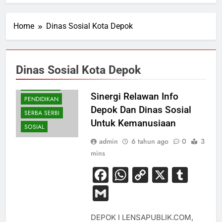
Home
Dinas Sosial Kota Depok
Dinas Sosial Kota Depok
KESEHATAN
Sinergi Relawan Info
PENDIDIKAN
Depok Dan Dinas Sosial
SERBA SERBI
Untuk Kemanusiaan
SOSIAL
admin
6 tahun ago
0
3
mins
Facebook
WhatsApp
Copy
X
Tum
Link
Gmail
DEPOK I LENSAPUBLIK.COM,