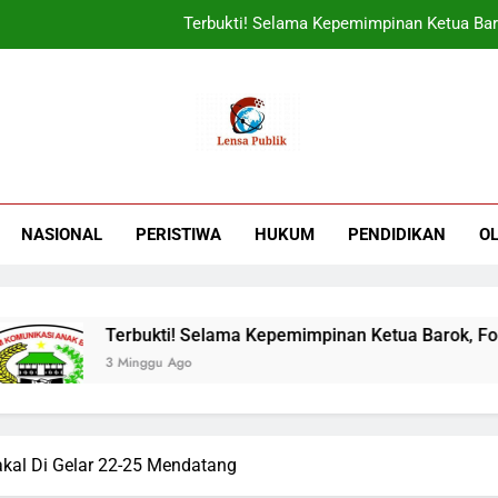
Terbukti! Selama Kepemimpinan Ketua Bar
ORADO Kabupaten Bogor Diben
PT Tirta Asasta Depok Kembali Raih Anugrah Tranfo
UIN Jakarta Lepas 4951 Mahasiswa KKN,
Terbukti! Selama Kepemimpinan Ketua Bar
NASIONAL
PERISTIWA
HUKUM
PENDIDIKAN
O
ORADO Kabupaten Bogor Diben
PT Tirta Asasta Depok Kembali Raih Anugrah Tranfo
Terbukti! Selama Kepemimpinan Ketua Barok, Forkab
3 Minggu Ago
akal Di Gelar 22-25 Mendatang