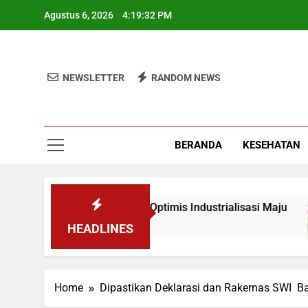
Skip
Agustus 6, 2026
4:19:33 PM
to
content
NEWSLETTER
RANDOM NEWS
BERANDA
KESEHATAN
 Mahasiswa KKN, Wamen: Optimis Industrialisasi Maju
HEADLINES
Home
Dipastikan Deklarasi dan Rakernas SWI B