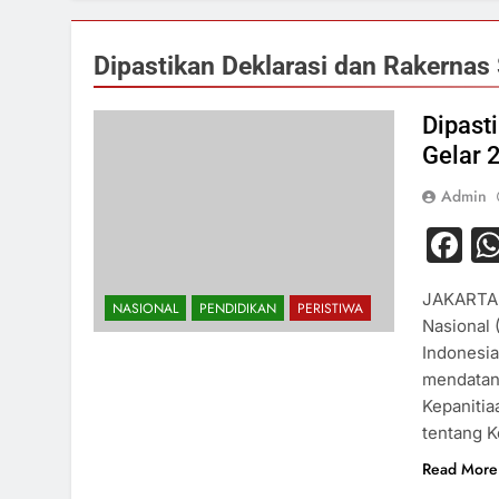
Dipastikan Deklarasi dan Rakernas
Dipast
Gelar 
Admin
F
JAKARTA, 
NASIONAL
PENDIDIKAN
PERISTIWA
Nasional 
Indonesia
mendatang
Kepanitia
tentang K
Read More