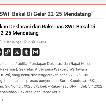
 SWI Bakal Di Gelar 22-25 Mendatang
ikan Deklarasi dan Rakernas SWI Bakal Di
22-25 Mendatang
4 Tahun Ago
0
4 Mins
acebook
WhatsApp
Copy
X
Tumblr
Gmail
Link
– Lensa Publik,- Persiapan Deklarasi dan Rapat Kerja
(Rakernas), Sekretariat Bersama (Sekber) Wartawam
 (SWI), yang bakal diselenggarakan pada 22 – 25 Juli
, telah sampai proses penyerahan Surat Keputusan (SK)
an. SK Nomor: 002 / SK/ Dek – Rakernas / DPP – Set/ V / 2022
epanitiaan Deklarasi dan Rapat Kerja…