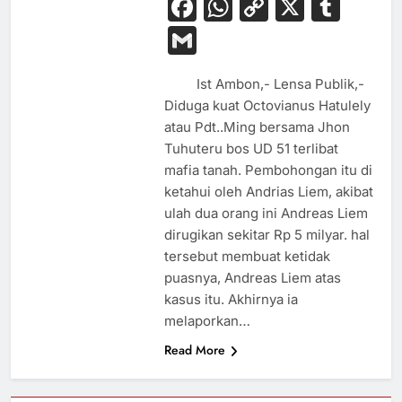
Facebook
WhatsApp
Copy
X
Tum
Link
Gmail
Ist Ambon,- Lensa Publik,-
Diduga kuat Octovianus Hatulely
atau Pdt..Ming bersama Jhon
Tuhuteru bos UD 51 terlibat
mafia tanah. Pembohongan itu di
ketahui oleh Andrias Liem, akibat
ulah dua orang ini Andreas Liem
dirugikan sekitar Rp 5 milyar. hal
tersebut membuat ketidak
puasnya, Andreas Liem atas
kasus itu. Akhirnya ia
melaporkan…
Read More