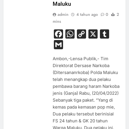
Maluku
admin
4 tahun ago
0
2
mins
Facebook
WhatsApp
Copy
X
Tum
Link
Gmail
Ambon,-Lensa Publik,- Tim
Direktorat Dersase Narkoba
(Ditersananrkoba) Polda Maluku
telah menangkap dua pelaku
pembawa barang haram Narkoba
jenis (Ganja) Rabu, (20/04/2022)
Sebanyak tiga paket. “Yang di
kemas pada kemasan pop mie,
Dua pelaku tersebut berinisial
FS 24 tahun & GK 20 tahun
Warga Maluku. Dua pelaku ini,