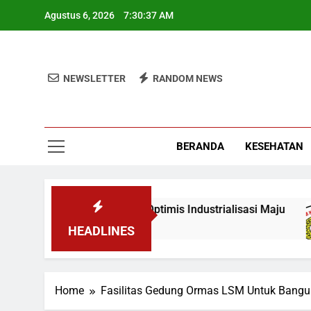
Skip
Agustus 6, 2026
7:30:38 AM
to
content
NEWSLETTER
RANDOM NEWS
BERANDA
KESEHATAN
 Mahasiswa KKN, Wamen: Optimis Industrialisasi Maju
HEADLINES
Home
Fasilitas Gedung Ormas LSM Untuk Bangun