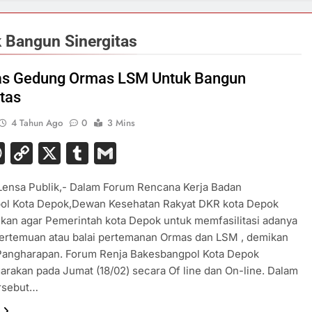
 Bangun Sinergitas
tas Gedung Ormas LSM Untuk Bangun
itas
4 Tahun Ago
0
3 Mins
acebook
WhatsApp
Copy
X
Tumblr
Gmail
Link
Lensa Publik,- Dalam Forum Rencana Kerja Badan
ol Kota Depok,Dewan Kesehatan Rakyat DKR kota Depok
kan agar Pemerintah kota Depok untuk memfasilitasi adanya
ertemuan atau balai pertemanan Ormas dan LSM , demikan
 Pangharapan. Forum Renja Bakesbangpol Kota Depok
arakan pada Jumat (18/02) secara Of line dan On-line. Dalam
ersebut…