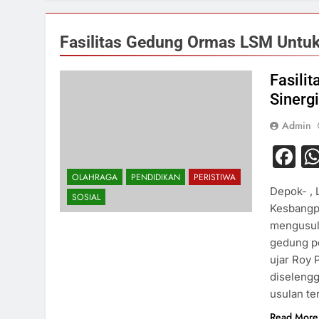
Fasilitas Gedung Ormas LSM Untuk
Fasili
Sinerg
Admin
F
OLAHRAGA
PENDIDIKAN
PERISTIWA
Depok- , 
SOSIAL
Kesbangp
mengusul
gedung p
ujar Roy
diselengg
usulan t
Read More