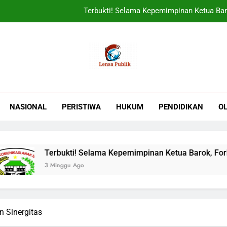
Terbukti! Selama Kepemimpinan Ketua Bar
ORADO Kabupaten Bogor Diben
PT Tirta Asasta Depok Kembali Raih Anugrah Tranfo
UIN Jakarta Lepas 4951 Mahasiswa KKN,
Terbukti! Selama Kepemimpinan Ketua Bar
NASIONAL
PERISTIWA
HUKUM
PENDIDIKAN
O
ORADO Kabupaten Bogor Diben
PT Tirta Asasta Depok Kembali Raih Anugrah Tranfo
Terbukti! Selama Kepemimpinan Ketua Barok, Forkab
3 Minggu Ago
 Sinergitas