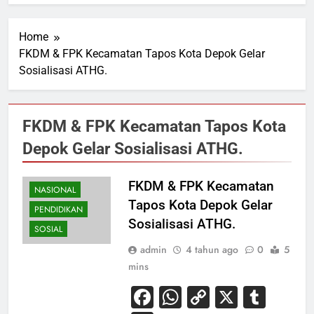
Home
FKDM & FPK Kecamatan Tapos Kota Depok Gelar
Sosialisasi ATHG.
FKDM & FPK Kecamatan Tapos Kota
Depok Gelar Sosialisasi ATHG.
FKDM & FPK Kecamatan
NASIONAL
Tapos Kota Depok Gelar
PENDIDIKAN
Sosialisasi ATHG.
SOSIAL
admin
4 tahun ago
0
5
mins
Facebook
WhatsApp
Copy
X
Tum