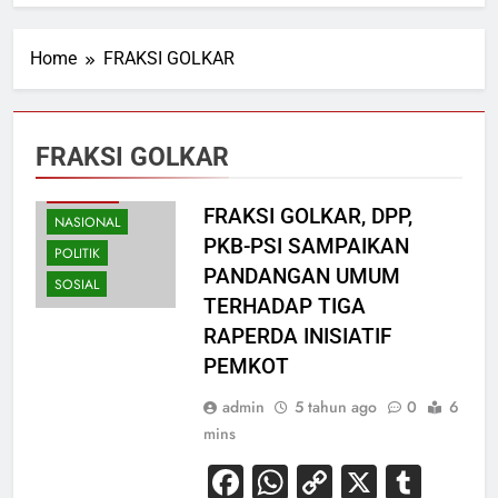
Home
FRAKSI GOLKAR
FRAKSI GOLKAR
EKONOMI
HIBURAN
FRAKSI GOLKAR, DPP,
NASIONAL
PKB-PSI SAMPAIKAN
POLITIK
PANDANGAN UMUM
SOSIAL
TERHADAP TIGA
RAPERDA INISIATIF
PEMKOT
admin
5 tahun ago
0
6
mins
Facebook
WhatsApp
Copy
X
Tum