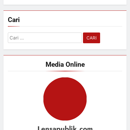
Cari
Cari
untuk:
Media Online
Lensapublik.com