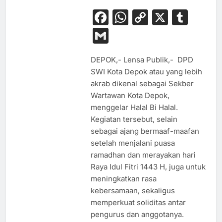
Facebook
WhatsApp
Copy
X
Tum
Link
Gmail
DEPOK,- Lensa Publik,- DPD
SWI Kota Depok atau yang lebih
akrab dikenal sebagai Sekber
Wartawan Kota Depok,
menggelar Halal Bi Halal.
Kegiatan tersebut, selain
sebagai ajang bermaaf-maafan
setelah menjalani puasa
ramadhan dan merayakan hari
Raya Idul Fitri 1443 H, juga untuk
meningkatkan rasa
kebersamaan, sekaligus
memperkuat soliditas antar
pengurus dan anggotanya.