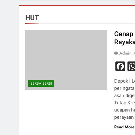
HUT
Genap 
Rayaka
Admin
F
Depok l 
SERBA SERBI
peringata
akan dige
Tetap Kre
ucapan ha
perayaan
Read More