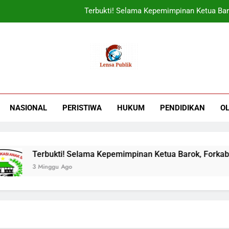
Terbukti! Selama Kepemimpinan Ketua Bar
ORADO Kabupaten Bogor Diben
PT Tirta Asasta Depok Kembali Raih Anugrah Tranfo
UIN Jakarta Lepas 4951 Mahasiswa KKN,
Terbukti! Selama Kepemimpinan Ketua Bar
NASIONAL
PERISTIWA
HUKUM
PENDIDIKAN
O
ORADO Kabupaten Bogor Diben
PT Tirta Asasta Depok Kembali Raih Anugrah Tranfo
Terbukti! Selama Kepemimpinan Ketua Barok, Forkabi Ko
3 Minggu Ago