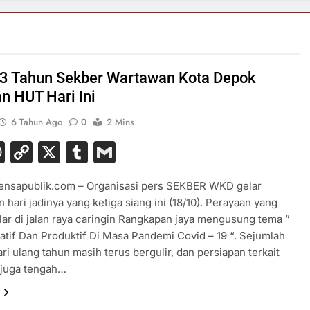
3 Tahun Sekber Wartawan Kota Depok
n HUT Hari Ini
6 Tahun Ago
0
2 Mins
acebook
WhatsApp
Copy
X
Tumblr
Gmail
Link
Lensapublik.com – Organisasi pers SEKBER WKD gelar
n hari jadinya yang ketiga siang ini (18/10). Perayaan yang
lar di jalan raya caringin Rangkapan jaya mengusung tema ”
atif Dan Produktif Di Masa Pandemi Covid – 19 “. Sejumlah
ri ulang tahun masih terus bergulir, dan persiapan terkait
 juga tengah…