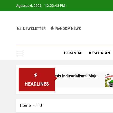
Skip
Agustus 6, 2026
12:22:43 PM
to
content
NEWSLETTER
RANDOM NEWS
BERANDA
KESEHATAN
asiswa KKN, Wamen: Optimis Industrialisasi Maju
HEADLINES
Home
HUT