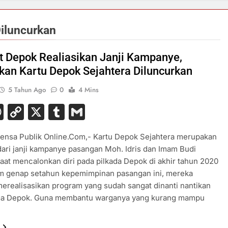
iluncurkan
 Depok Realiasikan Janji Kampanye,
kan Kartu Depok Sejahtera Diluncurkan
5 Tahun Ago
0
4 Mins
acebook
WhatsApp
Copy
X
Tumblr
Gmail
Link
ensa Publik Online.Com,- Kartu Depok Sejahtera merupakan
 dari janji kampanye pasangan Moh. Idris dan Imam Budi
aat mencalonkan diri pada pilkada Depok di akhir tahun 2020
um genap setahun kepemimpinan pasangan ini, mereka
merealisasikan program yang sudah sangat dinanti nantikan
ga Depok. Guna membantu warganya yang kurang mampu