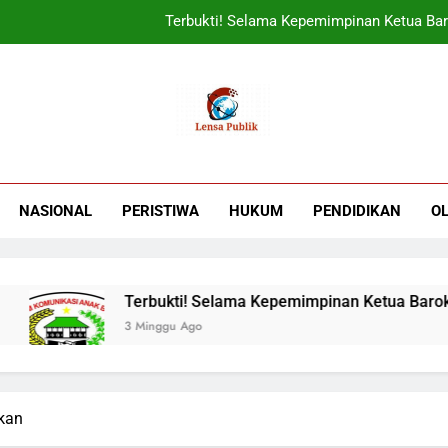
Terbukti! Selama Kepemimpinan Ketua Bar
ORADO Kabupaten Bogor Diben
PT Tirta Asasta Depok Kembali Raih Anugrah Tranfo
UIN Jakarta Lepas 4951 Mahasiswa KKN,
Terbukti! Selama Kepemimpinan Ketua Bar
NASIONAL
PERISTIWA
HUKUM
PENDIDIKAN
O
ORADO Kabupaten Bogor Diben
PT Tirta Asasta Depok Kembali Raih Anugrah Tranfo
Terbukti! Selama Kepemimpinan Ketua Barok, For
3 Minggu Ago
rkan