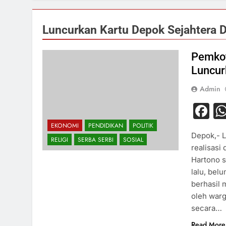
Luncurkan Kartu Depok Sejahtera D
Pemkot
Luncur
Admin
F
EKONOMI
PENDIDIKAN
POLITIK
Depok,- L
RELIGI
SERBA SERBI
SOSIAL
realisasi
Hartono s
lalu, bel
berhasil 
oleh war
secara…
Read More