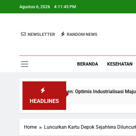
Skip
Agustus 6, 2026
4:11:45 PM
to
content
NEWSLETTER
RANDOM NEWS
BERANDA
KESEHATAN
951 Mahasiswa KKN, Wamen: Optimis Industrialisasi Maju
HEADLINES
Home
Luncurkan Kartu Depok Sejahtera Diluncu