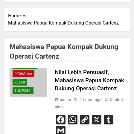
Home
Mahasiswa Papua Kompak Dukung Operasi Cartenz
BUDAYA
EKONOMI
Mahasiswa Papua Kompak Dukung
HUKUM
Operasi Cartenz
NASIONAL
PENDIDIKAN
Nilai Lebih Persuasif,
PERISTIWA
Mahasiswa Papua Kompak
RELIGI
Dukung Operasi Cartenz
TNI/POLRI
admin
4 tahun ago
0
3
mins
Facebook
WhatsApp
Copy
X
Tum
Link
Gmail