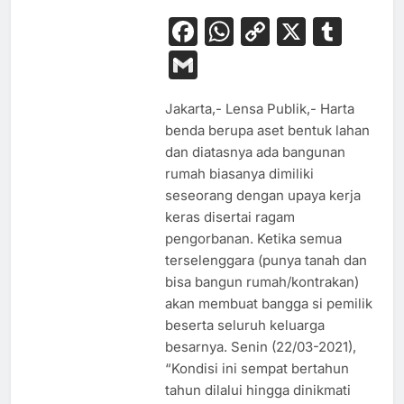
Facebook
WhatsApp
Copy
X
Tum
Link
Gmail
Jakarta,- Lensa Publik,- Harta
benda berupa aset bentuk lahan
dan diatasnya ada bangunan
rumah biasanya dimiliki
seseorang dengan upaya kerja
keras disertai ragam
pengorbanan. Ketika semua
terselenggara (punya tanah dan
bisa bangun rumah/kontrakan)
akan membuat bangga si pemilik
beserta seluruh keluarga
besarnya. Senin (22/03-2021),
“Kondisi ini sempat bertahun
tahun dilalui hingga dinikmati