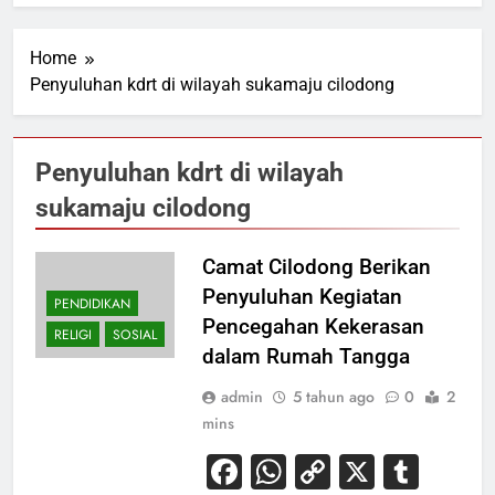
Home
Penyuluhan kdrt di wilayah sukamaju cilodong
Penyuluhan kdrt di wilayah
sukamaju cilodong
Camat Cilodong Berikan
Penyuluhan Kegiatan
PENDIDIKAN
Pencegahan Kekerasan
RELIGI
SOSIAL
dalam Rumah Tangga
admin
5 tahun ago
0
2
mins
Facebook
WhatsApp
Copy
X
Tum