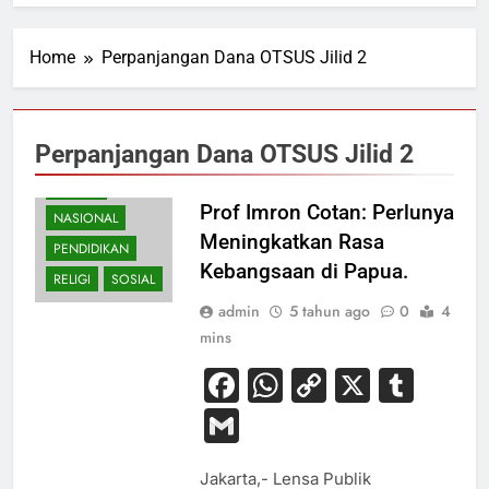
Home
Perpanjangan Dana OTSUS Jilid 2
Perpanjangan Dana OTSUS Jilid 2
EKONOMI
HUKUM
Prof Imron Cotan: Perlunya
NASIONAL
Meningkatkan Rasa
PENDIDIKAN
Kebangsaan di Papua.
RELIGI
SOSIAL
admin
5 tahun ago
0
4
mins
Facebook
WhatsApp
Copy
X
Tum
Link
Gmail
Jakarta,- Lensa Publik