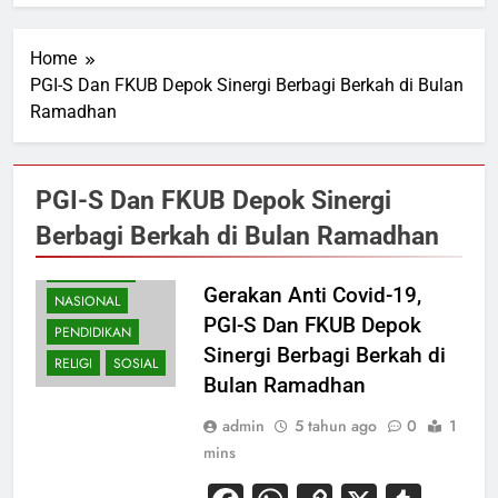
Home
PGI-S Dan FKUB Depok Sinergi Berbagi Berkah di Bulan
Ramadhan
PGI-S Dan FKUB Depok Sinergi
Berbagi Berkah di Bulan Ramadhan
EKONOMI
KESEHATAN
Gerakan Anti Covid-19,
NASIONAL
PGI-S Dan FKUB Depok
PENDIDIKAN
Sinergi Berbagi Berkah di
RELIGI
SOSIAL
Bulan Ramadhan
admin
5 tahun ago
0
1
mins