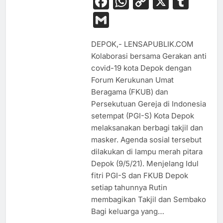
Facebook
WhatsApp
Copy
X
Tum
Link
Gmail
DEPOK,- LENSAPUBLIK.COM
Kolaborasi bersama Gerakan anti
covid-19 kota Depok dengan
Forum Kerukunan Umat
Beragama (FKUB) dan
Persekutuan Gereja di Indonesia
setempat (PGI-S) Kota Depok
melaksanakan berbagi takjil dan
masker. Agenda sosial tersebut
dilakukan di lampu merah pitara
Depok (9/5/21). Menjelang Idul
fitri PGI-S dan FKUB Depok
setiap tahunnya Rutin
membagikan Takjil dan Sembako
Bagi keluarga yang…