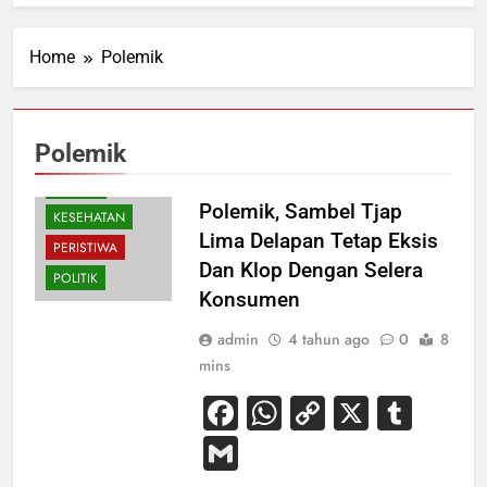
Home
Polemik
Polemik
EKONOMI
HUKUM
Polemik, Sambel Tjap
KESEHATAN
Lima Delapan Tetap Eksis
PERISTIWA
Dan Klop Dengan Selera
POLITIK
Konsumen
admin
4 tahun ago
0
8
mins
Facebook
WhatsApp
Copy
X
Tum
Link
Gmail