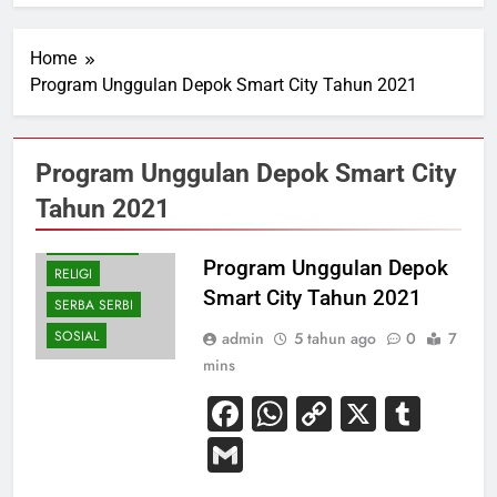
Home
Program Unggulan Depok Smart City Tahun 2021
BUDAYA
KESEHATAN
Program Unggulan Depok Smart City
NASIONAL
Tahun 2021
OLAHRAGA
PENDIDIKAN
Program Unggulan Depok
RELIGI
Smart City Tahun 2021
SERBA SERBI
SOSIAL
admin
5 tahun ago
0
7
mins
Facebook
WhatsApp
Copy
X
Tum
Link
Gmail