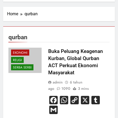
Home
qurban
qurban
Buka Peluang Keagenan
EKONOMI
Kurban, Global Qurban
RELIGI
ACT Perkuat Ekonomi
SERBA SERBI
Masyarakat
admin
6 tahun
ago
1090
3 mins
Facebook
WhatsApp
Copy
X
Tum
Link
Gmail