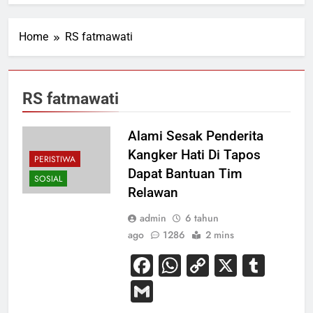
Home
RS fatmawati
RS fatmawati
Alami Sesak Penderita
Kangker Hati Di Tapos
PERISTIWA
Dapat Bantuan Tim
SOSIAL
Relawan
admin
6 tahun
ago
1286
2 mins
Facebook
WhatsApp
Copy
X
Tum
Link
Gmail