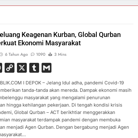
eluang Keagenan Kurban, Global Qurban
rkuat Ekonomi Masyarakat
6 Tahun Ago
1090
3 Mins
acebook
WhatsApp
Copy
X
Tumblr
Gmail
Link
LIK.COM I DEPOK – Jelang Idul adha, pandemi Covid-19
mberikan tanda-tanda akan mereda. Dampak ekonomi masih
mbelenggu masyarakat yang mengalami penurunan
an hingga kehilangan pekerjaan. Di tengah kondisi krisis
ndemi, Global Qurban – ACT berikhtiar menggerakkan
mian masyarakat terdampak pandemi dengan membuka
an menjadi Agen Qurban. Dengan bergabung menjadi Agen
masyarakat…