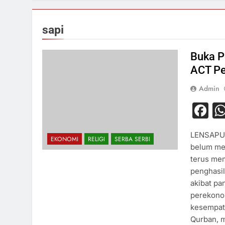
sapi
Buka P
ACT Pe
Admin
F
LENSAPUB
EKONOMI
RELIGI
SERBA SERBI
belum me
terus me
penghasil
akibat pa
perekono
kesempat
Qurban, 