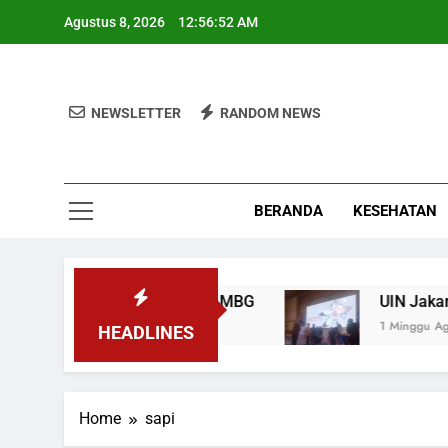
Skip
Agustus 8, 2026
12:56:52 AM
to
content
NEWSLETTER
RANDOM NEWS
BERANDA
KESEHATAN
eskan Program Pemerintah MBG
UIN Jakarta 
1 Minggu Ago
HEADLINES
Home
sapi