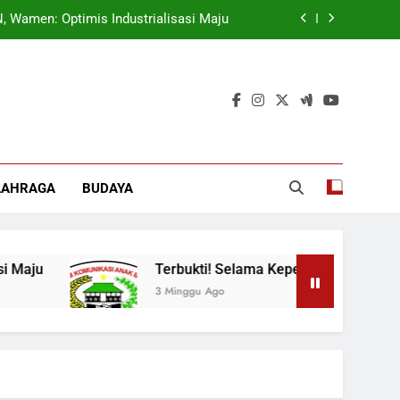
 Wamen: Optimis Industrialisasi Maju
ok, Forkabi Kota Depok Semakin Solid
tuk Tangkal Stigma “Judol Tertinggi”
t Sukseskan Program Pemerintah MBG
 Wamen: Optimis Industrialisasi Maju
LAHRAGA
BUDAYA
ok, Forkabi Kota Depok Semakin Solid
tuk Tangkal Stigma “Judol Tertinggi”
aju
Terbukti! Selama Kepemimpinan Ketua Bar
3 Minggu Ago